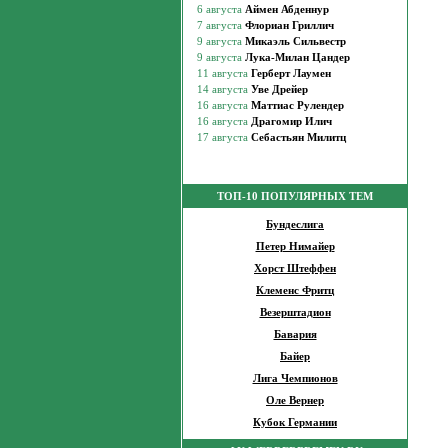
ТОП-10 ПОПУЛЯРНЫХ ТЕМ
Бундеслига
Петер Нимайер
Хорст Штеффен
Клеменс Фритц
Везерштадион
Бавария
Байер
Лига Чемпионов
Оле Вернер
Кубок Германии