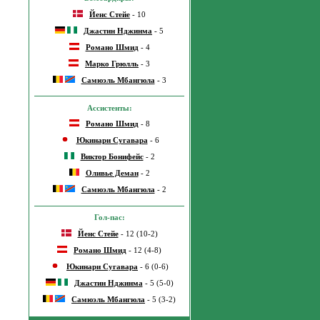
Йенс Стейе
- 10
Джастин Нджинма
- 5
Романо Шмид
- 4
Марко Грюлль
- 3
Самюэль Мбангюла
- 3
Ассистенты:
Романо Шмид
- 8
Юкинари Сугавара
- 6
Виктор Бонифейс
- 2
Оливье Деман
- 2
Самюэль Мбангюла
- 2
Гол-пас:
Йенс Стейе
- 12 (10-2)
Романо Шмид
- 12 (4-8)
Юкинари Сугавара
- 6 (0-6)
Джастин Нджинма
- 5 (5-0)
Самюэль Мбангюла
- 5 (3-2)