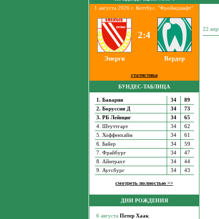
1 августа 2026 г. Коттбус. "Фройндшафт".
22 апр
2:4
Энерги
Вердер
статистика
БУНДЕС-ТАБЛИЦА
1. Бавария
34
89
2. Боруссия Д
34
73
3. РБ Лейпциг
34
65
4. Штуттгарт
34
62
5. Хоффенхайм
34
61
6. Байер
34
59
7. Фрайбург
34
47
8. Айнтрахт
34
44
9. Аугсбург
34
43
смотреть полностью >>
ДНИ РОЖДЕНИЯ