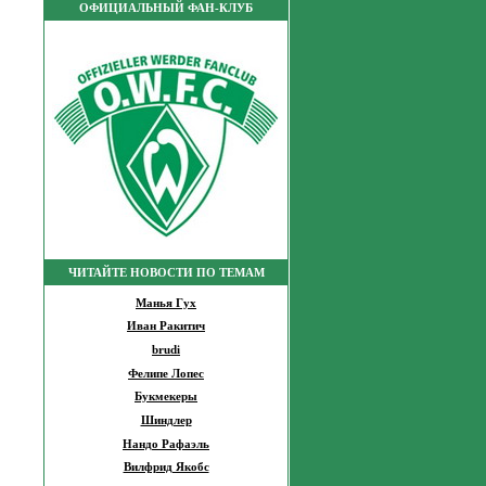
ОФИЦИАЛЬНЫЙ ФАН-КЛУБ
ЧИТАЙТЕ НОВОСТИ ПО ТЕМАМ
Манья Гух
Иван Ракитич
brudi
Фелипе Лопес
Букмекеры
Шиндлер
Нандо Рафаэль
Вилфрид Якобс