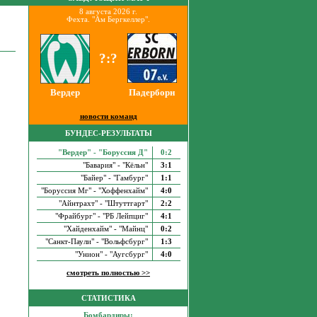
8 августа 2026 г.
Фехта. "Ам Бергкеллер".
?:?
Вердер
Падерборн
новости команд
БУНДЕС-РЕЗУЛЬТАТЫ
"Вердер" - "Боруссия Д"
0:2
"Бавария" - "Кёльн"
3:1
"Байер" - "Гамбург"
1:1
"Боруссия Мг" - "Хоффенхайм"
4:0
"Айнтрахт" - "Штуттгарт"
2:2
"Фрайбург" - "РБ Лейпциг"
4:1
"Хайденхайм" - "Майнц"
0:2
"Санкт-Паули" - "Вольфсбург"
1:3
"Унион" - "Аугсбург"
4:0
смотреть полностью >>
СТАТИСТИКА
Бомбардиры: