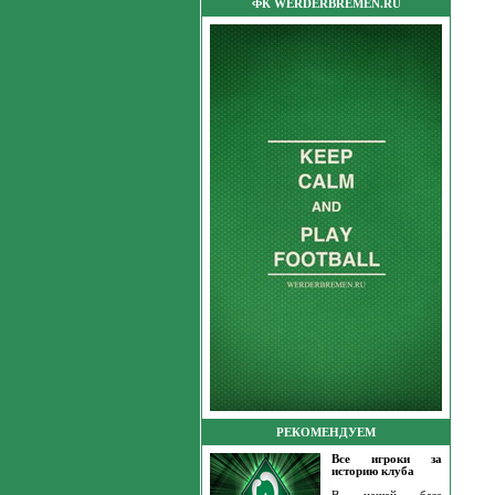
ФК WERDERBREMEN.RU
РЕКОМЕНДУЕМ
Все игроки за
историю клуба