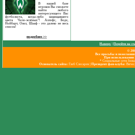
В нашей базе
игроков Вы сможете
найти любого
интересующего Вас
футболиста, когда-либо защищавшего
цвета "бело-зелёных"! Аллофс, Боде,
Нойбарт, Озил, Шааф - это далеко не весь
список!
подробнее >>
Наверх
|
Перейти на г
© 20
Все просьбы и пожелания
При использовании 
* Социальные сети Inst
Основатель сайта:
Глеб Слесарев
| Президент фан-клуба:
Вячес