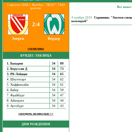
1 августа 2026 г. Коттбус. "ЛЕАГ". 7443
Все новос
зрителя.
4 ноября 2019
Скрипник: "Аилтон специ
командой"
2:4
Энерги
Вердер
статистика
БУНДЕС-ТАБЛИЦА
1. Бавария
34
89
2. Боруссия Д
34
73
3. РБ Лейпциг
34
65
4. Штуттгарт
34
62
5. Хоффенхайм
34
61
6. Байер
34
59
7. Фрайбург
34
47
8. Айнтрахт
34
44
9. Аугсбург
34
43
смотреть полностью >>
ДНИ РОЖДЕНИЯ