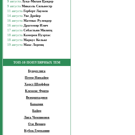
ТОП-10 ПОПУЛЯРНЫХ ТЕМ
Бундеслига
Петер Нимайер
Хорст Штеффен
Клеменс Фритц
Везерштадион
Бавария
Байер
Лига Чемпионов
Оле Вернер
Кубок Германии