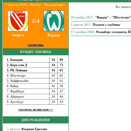
1 августа 2026 г. Коттбус. "Фройндшафт".
Все новос
29 ноября 2011
"Вердер" - "Штуттгарт"
2:4
1 апреля 2011
Подъем с глубины
17 октября 2008
Розенберг готовится, Й
Энерги
Вердер
статистика
БУНДЕС-ТАБЛИЦА
1. Бавария
34
89
2. Боруссия Д
34
73
3. РБ Лейпциг
34
65
4. Штуттгарт
34
62
5. Хоффенхайм
34
61
6. Байер
34
59
7. Фрайбург
34
47
8. Айнтрахт
34
44
9. Аугсбург
34
43
смотреть полностью >>
ДНИ РОЖДЕНИЯ