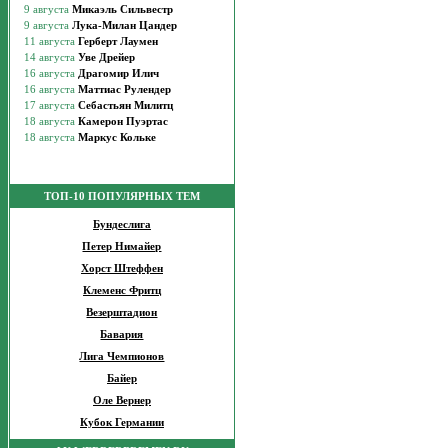
ТОП-10 ПОПУЛЯРНЫХ ТЕМ
Бундеслига
Петер Нимайер
Хорст Штеффен
Клеменс Фритц
Везерштадион
Бавария
Лига Чемпионов
Байер
Оле Вернер
Кубок Германии