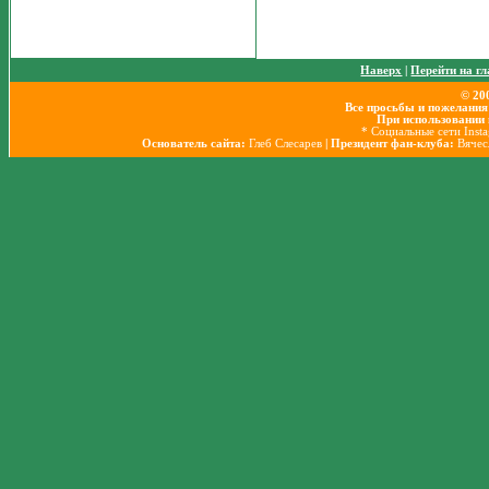
Наверх
|
Перейти на г
© 20
Все просьбы и пожелания
При использовании 
* Социальные сети Inst
Основатель сайта:
Глеб Слесарев
| Президент фан-клуба:
Вячес