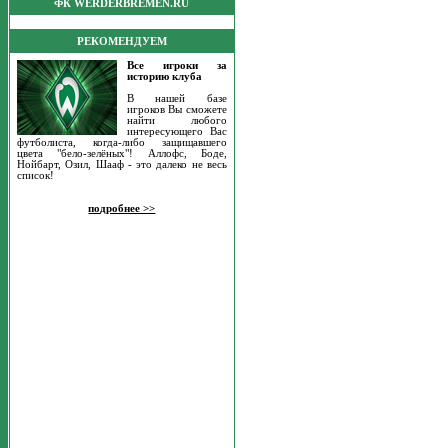
ФК WERDERBREMEN.RU
РЕКОМЕНДУЕМ
Все игроки за
историю клуба
В нашей базе
игроков Вы сможете
найти любого
интересующего Вас
футболиста, когда-либо защищавшего
цвета "бело-зелёных"! Аллофс, Боде,
Нойбарт, Озил, Шааф - это далеко не весь
список!
подробнее >>