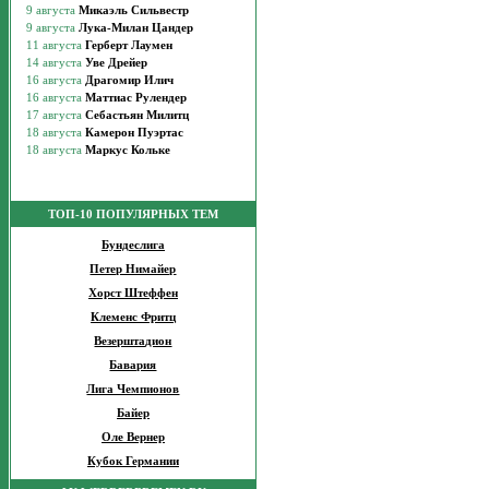
ТОП-10 ПОПУЛЯРНЫХ ТЕМ
Бундеслига
Петер Нимайер
Хорст Штеффен
Клеменс Фритц
Везерштадион
Бавария
Лига Чемпионов
Байер
Оле Вернер
Кубок Германии