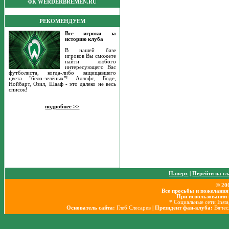
ФК WERDERBREMEN.RU
РЕКОМЕНДУЕМ
Все игроки за
историю клуба
В нашей базе
игроков Вы сможете
найти любого
интересующего Вас
футболиста, когда-либо защищавшего
цвета "бело-зелёных"! Аллофс, Боде,
Нойбарт, Озил, Шааф - это далеко не весь
список!
подробнее >>
Наверх
|
Перейти на г
© 20
Все просьбы и пожелания
При использовании 
* Социальные сети Inst
Основатель сайта:
Глеб Слесарев
| Президент фан-клуба:
Вячес