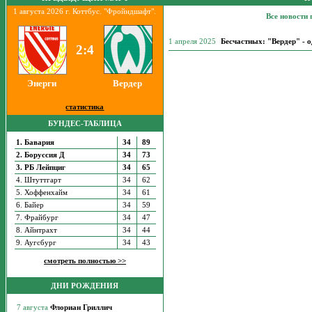
1 августа 2026 г. Коттбус. "Фройндшафт".
Все новости 
1 апреля 2025
Бесчастных: "Вердер" - о
2:4
Энерги
Вердер
статистика
БУНДЕС-ТАБЛИЦА
1. Бавария
34
89
2. Боруссия Д
34
73
3. РБ Лейпциг
34
65
4. Штуттгарт
34
62
5. Хоффенхайм
34
61
6. Байер
34
59
7. Фрайбург
34
47
8. Айнтрахт
34
44
9. Аугсбург
34
43
смотреть полностью >>
ДНИ РОЖДЕНИЯ