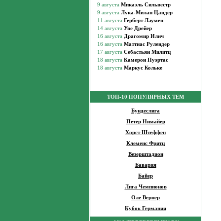
ТОП-10 ПОПУЛЯРНЫХ ТЕМ
Бундеслига
Петер Нимайер
Хорст Штеффен
Клеменс Фритц
Везерштадион
Бавария
Байер
Лига Чемпионов
Оле Вернер
Кубок Германии