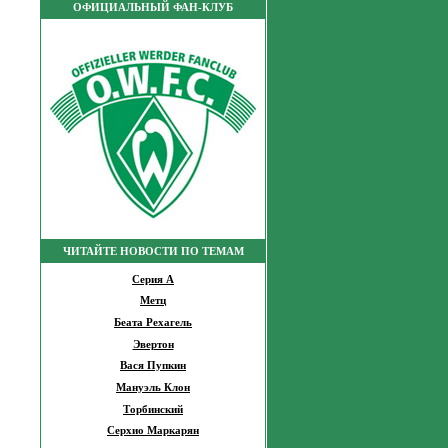
ОФИЦИАЛЬНЫЙ ФАН-КЛУБ
ЧИТАЙТЕ НОВОСТИ ПО ТЕМАМ
Серия А
Метц
Беата Рехагель
Эвертон
Вася Пупкин
Мануэль Клон
Торбинский
Серхио Маркарян