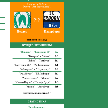
8 августа 2026 г.
Фехта. "Ам Бергкеллер".
?:?
Вердер
Падерборн
новости команд
БУНДЕС-РЕЗУЛЬТАТЫ
"Вердер" - "Боруссия Д"
0:2
"Бавария" - "Кёльн"
3:1
"Байер" - "Гамбург"
1:1
"Боруссия Мг" - "Хоффенхайм"
4:0
"Айнтрахт" - "Штуттгарт"
2:2
"Фрайбург" - "РБ Лейпциг"
4:1
"Хайденхайм" - "Майнц"
0:2
"Санкт-Паули" - "Вольфсбург"
1:3
"Унион" - "Аугсбург"
4:0
смотреть полностью >>
СТАТИСТИКА
Бомбардиры: