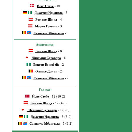
Йенс Стейе
- 10
Джастин Нджинма
- 5
Романо Шмид
- 4
Марко Грюлль
- 3
Самюэль Мбангюла
- 3
Ассистенты:
Романо Шмид
- 8
Юкинари Сугавара
- 6
Виктор Бонифейс
- 2
Оливье Деман
- 2
Самюэль Мбангюла
- 2
Гол-пас:
Йенс Стейе
- 12 (10-2)
Романо Шмид
- 12 (4-8)
Юкинари Сугавара
- 6 (0-6)
Джастин Нджинма
- 5 (5-0)
Самюэль Мбангюла
- 5 (3-2)