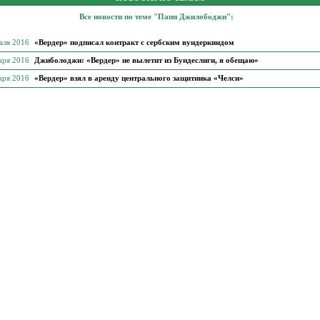
Все новости по теме "Папи Джилободжи":
аля 2016
«Вердер» подписал контракт с сербским вундеркиндом
аря 2016
Джиболоджи: «Вердер» не вылетит из Бундеслиги, я обещаю»
аря 2016
«Вердер» взял в аренду центрального защитника «Челси»