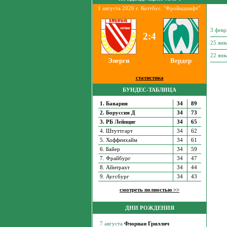
1 августа 2026 г. Коттбус. "Фройндшафт".
3 февр
2:4
25 янв
22 янв
Энерги
Вердер
статистика
БУНДЕС-ТАБЛИЦА
1. Бавария
34
89
2. Боруссия Д
34
73
3. РБ Лейпциг
34
65
4. Штуттгарт
34
62
5. Хоффенхайм
34
61
6. Байер
34
59
7. Фрайбург
34
47
8. Айнтрахт
34
44
9. Аугсбург
34
43
смотреть полностью >>
ДНИ РОЖДЕНИЯ