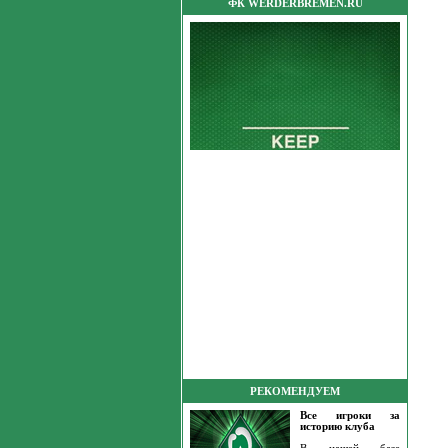
ФК WERDERBREMEN.RU
РЕКОМЕНДУЕМ
Все игроки за
историю клуба