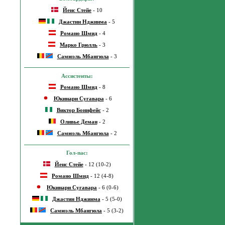
Йенс Стейе
- 10
Джастин Нджинма
- 5
Романо Шмид
- 4
Марко Грюлль
- 3
Самюэль Мбангюла
- 3
Ассистенты:
Романо Шмид
- 8
Юкинари Сугавара
- 6
Виктор Бонифейс
- 2
Оливье Деман
- 2
Самюэль Мбангюла
- 2
Гол-пас:
Йенс Стейе
- 12 (10-2)
Романо Шмид
- 12 (4-8)
Юкинари Сугавара
- 6 (0-6)
Джастин Нджинма
- 5 (5-0)
Самюэль Мбангюла
- 5 (3-2)