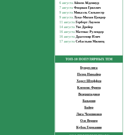
ТОП-10 ПОПУЛЯРНЫХ ТЕМ
Бундеслига
Петер Нимайер
Хорст Штеффен
Клеменс Фритц
Везерштадион
Бавария
Байер
Лига Чемпионов
Оле Вернер
Кубок Германии