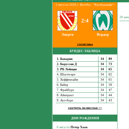
1 августа 2026 г. Коттбус. "Фройндшафт".
20 ию
2:4
Энерги
Вердер
статистика
БУНДЕС-ТАБЛИЦА
1. Бавария
34
89
2. Боруссия Д
34
73
3. РБ Лейпциг
34
65
4. Штуттгарт
34
62
5. Хоффенхайм
34
61
6. Байер
34
59
7. Фрайбург
34
47
8. Айнтрахт
34
44
9. Аугсбург
34
43
смотреть полностью >>
ДНИ РОЖДЕНИЯ