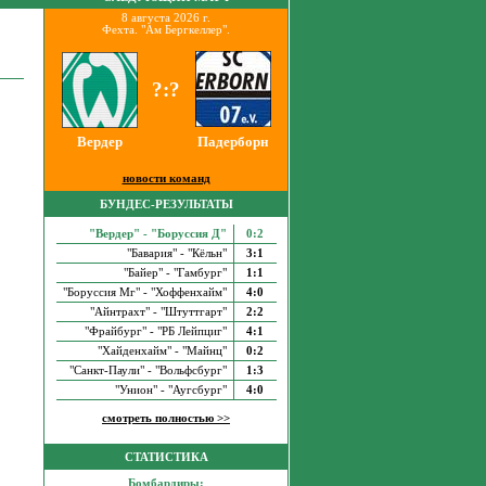
8 августа 2026 г.
Фехта. "Ам Бергкеллер".
?:?
Вердер
Падерборн
новости команд
БУНДЕС-РЕЗУЛЬТАТЫ
"Вердер" - "Боруссия Д"
0:2
"Бавария" - "Кёльн"
3:1
"Байер" - "Гамбург"
1:1
"Боруссия Мг" - "Хоффенхайм"
4:0
"Айнтрахт" - "Штуттгарт"
2:2
"Фрайбург" - "РБ Лейпциг"
4:1
"Хайденхайм" - "Майнц"
0:2
"Санкт-Паули" - "Вольфсбург"
1:3
"Унион" - "Аугсбург"
4:0
смотреть полностью >>
СТАТИСТИКА
Бомбардиры: