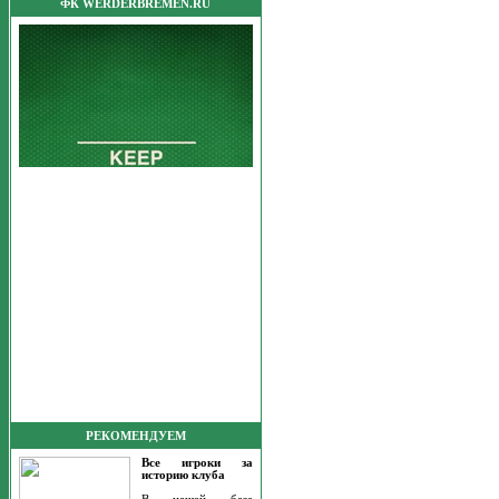
ФК WERDERBREMEN.RU
РЕКОМЕНДУЕМ
Все игроки за
историю клуба