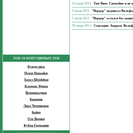
13 июля 2011
Тим Визе. Спокойно и не 
3 июля 2011
"Вердер" подписал Вольфа
1 июля 2011
"Вердер" остался без защи
29 июня 2011
Сенсация: Андреас Вольф
ТОП-10 ПОПУЛЯРНЫХ ТЕМ
Бундеслига
Петер Нимайер
Хорст Штеффен
Клеменс Фритц
Везерштадион
Бавария
Лига Чемпионов
Байер
Оле Вернер
Кубок Германии