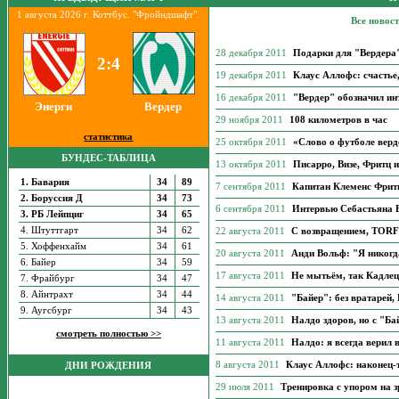
1 августа 2026 г. Коттбус. "Фройндшафт".
Все новос
28 декабря 2011
Подарки для "Вердера"
2:4
19 декабря 2011
Клаус Аллофс: счастье,
16 декабря 2011
"Вердер" обозначил ин
Энерги
Вердер
29 ноября 2011
108 километров в час
статистика
25 октября 2011
«Слово о футболе верд
БУНДЕС-ТАБЛИЦА
13 октября 2011
Писарро, Визе, Фритц 
1. Бавария
34
89
7 сентября 2011
Капитан Клеменс Фрит
2. Боруссия Д
34
73
6 сентября 2011
Интервью Себастьяна 
3. РБ Лейпциг
34
65
4. Штуттгарт
34
62
22 августа 2011
С возвращением, TORF
5. Хоффенхайм
34
61
20 августа 2011
Анди Вольф: "Я никогд
6. Байер
34
59
17 августа 2011
Не мытьём, так Кадле
7. Фрайбург
34
47
8. Айнтрахт
34
44
14 августа 2011
"Байер": без вратарей,
9. Аугсбург
34
43
13 августа 2011
Налдо здоров, но с "Ба
смотреть полностью >>
11 августа 2011
Налдо: я всегда верил 
8 августа 2011
Клаус Аллофс: наконец-
ДНИ РОЖДЕНИЯ
29 июля 2011
Тренировка с упором на з