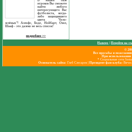
В нашей базе
игроков Вы сможете
найти любого
интересующего Вас
футболиста, когда-
либо защищавшего
цвета "бело-
зелёных"! Аллофс, Боде, Нойбарт, Озил,
Шааф - это далеко не весь список!
подробнее >>
Наверх
|
Перейти на г
© 20
Все просьбы и пожелания
При использовании 
* Социальные сети Inst
Основатель сайта:
Глеб Слесарев
| Президент фан-клуба:
Вячес