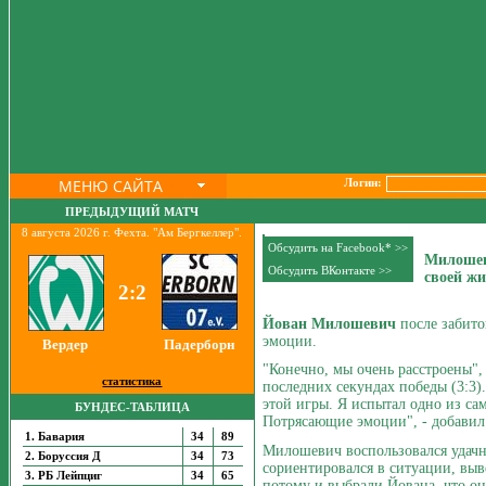
МЕНЮ САЙТА
Логин:
ПРЕДЫДУЩИЙ МАТЧ
8 августа 2026 г. Фехта. "Ам Бергкеллер".
Обсудить на Facebook* >>
Милошев
Обсудить ВКонтакте >>
своей ж
2:2
Йован Милошевич
после забито
эмоции.
Вердер
Падерборн
"Конечно, мы очень расстроены",
статистика
последних секундах победы (3:3)
этой игры. Я испытал одно из с
БУНДЕС-ТАБЛИЦА
Потрясающие эмоции", - добавил
1. Бавария
34
89
Милошевич воспользовался удач
2. Боруссия Д
34
73
сориентировался в ситуации, выв
3. РБ Лейпциг
34
65
потому и выбрали Йована, что он