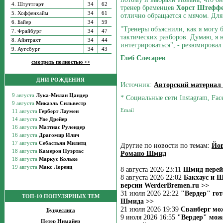
4. Штуттгарт
34
62
тренер бременцев
Хорст Штефф
5. Хоффенхайм
34
61
отлично обращается с мячом. Для
6. Байер
34
59
"Тренеры объяснили, как я могу 
7. Фрайбург
34
47
тактических разборов. Думаю, я 
8. Айнтрахт
34
44
интегрироваться", - резюмирова
9. Аугсбург
34
43
Глеб Слесарев
смотреть полностью >>
ДНИ РОЖДЕНИЯ
Источник:
Авторский материал
* Социальные сети Instagram, Fac
Другие по новости по темам:
Йо
Романо Шмид
|
8 августа 2026 23:11
Шмид перейд
8 августа 2026 22:02
Бакхаус и Ш
версии WerderBremen.ru >>
31 июля 2026 22:22
"Вердер" го
ТОП-10 ПОПУЛЯРНЫХ ТЕМ
Шмида >>
21 июля 2026 19:39
Сванберг мож
Бундеслига
9 июля 2026 16:55
"Вердер" мож
Петер Нимайер