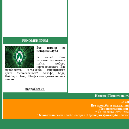
РЕКОМЕНДУЕМ
Все игроки за
историю клуба
В нашей базе
игроков Вы сможете
найти любого
интересующего Вас
футболиста, когда-либо защищавшего
цвета "бело-зелёных"! Аллофс, Боде,
Нойбарт, Озил, Шааф - это далеко не весь
список!
подробнее >>
Наверх
|
Перейти на г
© 20
Все просьбы и пожелания
При использовании 
* Социальные сети Inst
Основатель сайта:
Глеб Слесарев
| Президент фан-клуба:
Вячес