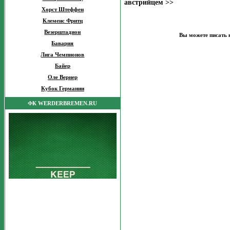
австрийцем >>
Хорст Штеффен
Клеменс Фритц
Везерштадион
Вы можете писать 
Бавария
Лига Чемпионов
Байер
Оле Вернер
Кубок Германии
ФК WERDERBREMEN.RU