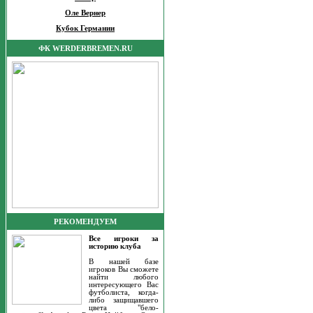
Оле Вернер
Кубок Германии
ФК WERDERBREMEN.RU
РЕКОМЕНДУЕМ
Все игроки за
историю клуба
В нашей базе
игроков Вы сможете
найти любого
интересующего Вас
футболиста, когда-
либо защищавшего
цвета "бело-