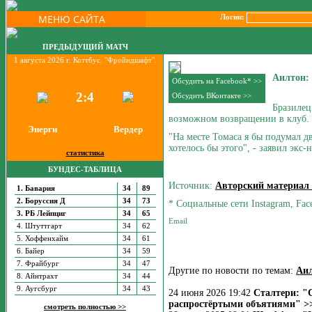
МЕНЮ САЙТА
Логин:
ПРЕДЫДУЩИЙ МАТЧ
1 августа 2026 г. Коттбус. "Фройндшафт".
Аилтон:
Обсудить на Facebook* >>
2:4
Обсудить ВКонтакте >>
Бразиле
возможном возвращении в клуб.
Энерги
Вердер
"На месте Томаса я бы подумал д
хотелось бы этого", - заявил экс
статистика
БУНДЕС-ТАБЛИЦА
Источник:
Авторский материал
1. Бавария
34
89
2. Боруссия Д
34
73
* Социальные сети Instagram, Fac
3. РБ Лейпциг
34
65
4. Штуттгарт
34
62
5. Хоффенхайм
34
61
6. Байер
34
59
7. Фрайбург
34
47
Другие по новости по темам:
Аи
8. Айнтрахт
34
44
9. Аугсбург
34
43
24 июня 2026 19:42
Сталтери: "
распростёртыми объятиями" >
смотреть полностью >>