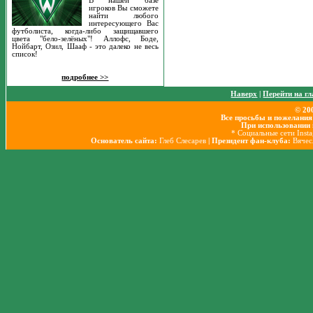
В нашей базе
игроков Вы сможете
найти любого
интересующего Вас
футболиста, когда-либо защищавшего
цвета "бело-зелёных"! Аллофс, Боде,
Нойбарт, Озил, Шааф - это далеко не весь
список!
подробнее >>
Наверх
|
Перейти на г
© 20
Все просьбы и пожелания
При использовании 
* Социальные сети Inst
Основатель сайта:
Глеб Слесарев
| Президент фан-клуба:
Вячес