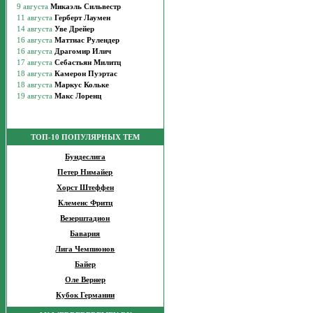
ТОП-10 ПОПУЛЯРНЫХ ТЕМ
Бундеслига
Петер Нимайер
Хорст Штеффен
Клеменс Фритц
Везерштадион
Бавария
Лига Чемпионов
Байер
Оле Вернер
Кубок Германии