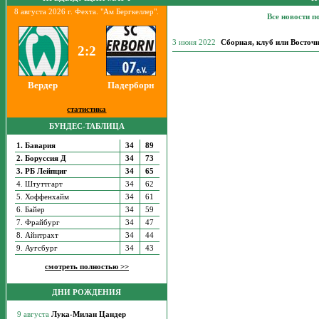
8 августа 2026 г. Фехта. "Ам Бергкеллер".
Все новости 
3 июня 2022
Сборная, клуб или Восточ
2:2
Вердер
Падерборн
статистика
БУНДЕС-ТАБЛИЦА
1. Бавария
34
89
2. Боруссия Д
34
73
3. РБ Лейпциг
34
65
4. Штуттгарт
34
62
5. Хоффенхайм
34
61
6. Байер
34
59
7. Фрайбург
34
47
8. Айнтрахт
34
44
9. Аугсбург
34
43
смотреть полностью >>
ДНИ РОЖДЕНИЯ