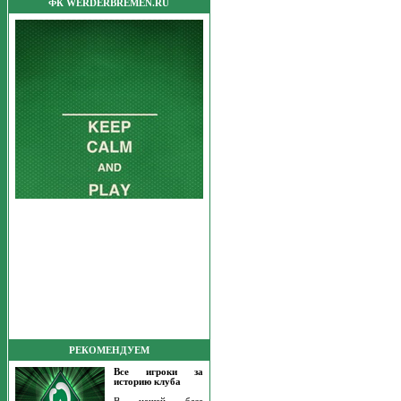
ФК WERDERBREMEN.RU
РЕКОМЕНДУЕМ
Все игроки за
историю клуба