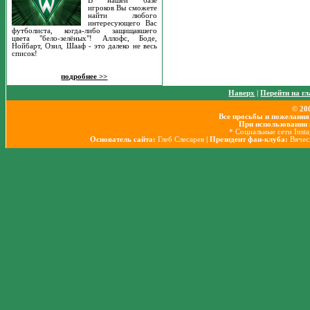
В нашей базе
игроков Вы сможете
найти любого
интересующего Вас
футболиста, когда-либо защищавшего
цвета "бело-зелёных"! Аллофс, Боде,
Нойбарт, Озил, Шааф - это далеко не весь
список!
подробнее >>
Наверх
|
Перейти на г
© 20
Все просьбы и пожелания
При использовании 
* Социальные сети Inst
Основатель сайта:
Глеб Слесарев
| Президент фан-клуба:
Вячес