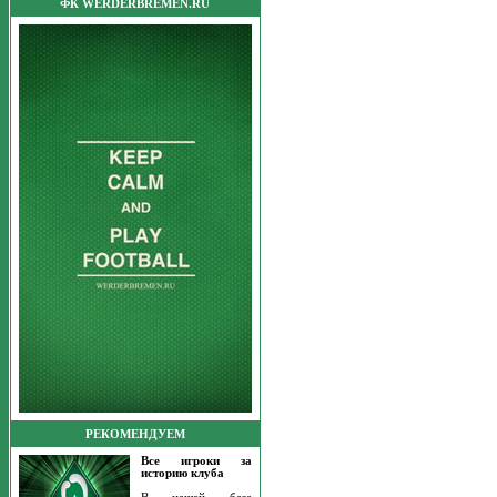
ФК WERDERBREMEN.RU
РЕКОМЕНДУЕМ
Все игроки за
историю клуба