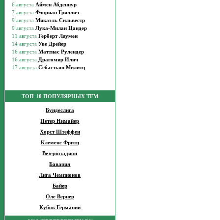
ТОП-10 ПОПУЛЯРНЫХ ТЕМ
Бундеслига
Петер Нимайер
Хорст Штеффен
Клеменс Фритц
Везерштадион
Бавария
Лига Чемпионов
Байер
Оле Вернер
Кубок Германии