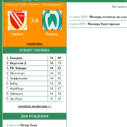
1 августа 2026 г. Коттбус. "Фройндшафт".
Все новос
31 июля 2009
Москера остаётся, но ухо
2:4
4 июля 2009
Москера будет продан
Энерги
Вердер
статистика
БУНДЕС-ТАБЛИЦА
1. Бавария
34
89
2. Боруссия Д
34
73
3. РБ Лейпциг
34
65
4. Штуттгарт
34
62
5. Хоффенхайм
34
61
6. Байер
34
59
7. Фрайбург
34
47
8. Айнтрахт
34
44
9. Аугсбург
34
43
смотреть полностью >>
ДНИ РОЖДЕНИЯ