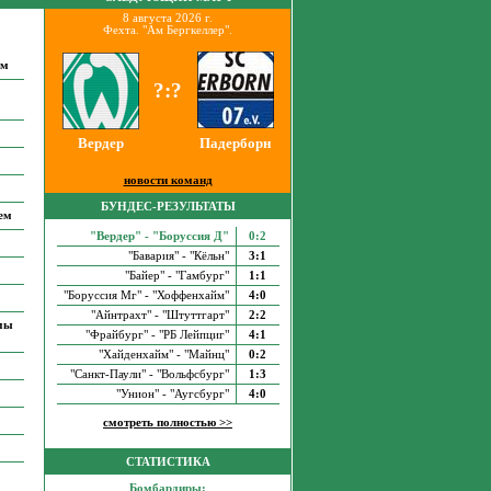
8 августа 2026 г.
Фехта. "Ам Бергкеллер".
им
?:?
Вердер
Падерборн
новости команд
БУНДЕС-РЕЗУЛЬТАТЫ
ем
"Вердер" - "Боруссия Д"
0:2
"Бавария" - "Кёльн"
3:1
"Байер" - "Гамбург"
1:1
"Боруссия Мг" - "Хоффенхайм"
4:0
"Айнтрахт" - "Штуттгарт"
2:2
 мы
"Фрайбург" - "РБ Лейпциг"
4:1
"Хайденхайм" - "Майнц"
0:2
"Санкт-Паули" - "Вольфсбург"
1:3
"Унион" - "Аугсбург"
4:0
смотреть полностью >>
СТАТИСТИКА
Бомбардиры: