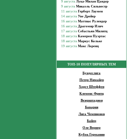
ТОП-10 ПОПУЛЯРНЫХ ТЕМ
Бундеслига
Петер Нимайер
Хорст Штеффен
Клеменс Фритц
Везерштадион
Бавария
Лига Чемпионов
Байер
Оле Вернер
Кубок Германии