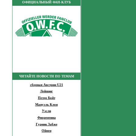
ОФИЦИАЛЬНЫЙ ФАН-КЛУБ
ЧИТАЙТЕ НОВОСТИ ПО ТЕМАМ
сборная Австрии U21
Лейпциг
Петер Бойт
Мануэль Клон
Уэсли
Фиорентина
Гурник Забже
Ойпен