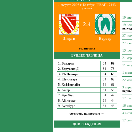
1 августа 2026 г. Коттбус. "ЛЕАГ". 7443
зрителя.
10 апр
2:4
19 но
выход
27 ию
Энерги
Вердер
27 ию
статистика
13 ию
БУНДЕС-ТАБЛИЦА
21 ма
1. Бавария
34
89
11 авг
2. Боруссия Д
34
73
1 июл
3. РБ Лейпциг
34
65
4. Штуттгарт
34
62
22 ма
5. Хоффенхайм
34
61
3 апре
6. Байер
34
59
первы
7. Фрайбург
34
47
17 ок
8. Айнтрахт
34
44
16 ок
9. Аугсбург
34
43
3 октя
смотреть полностью >>
17 сен
ДНИ РОЖДЕНИЯ