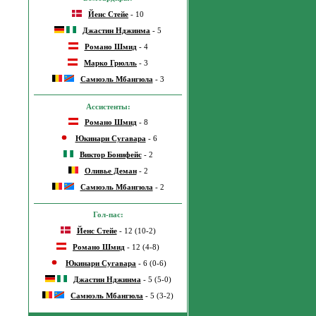
Йенс Стейе
- 10
Джастин Нджинма
- 5
Романо Шмид
- 4
Марко Грюлль
- 3
Самюэль Мбангюла
- 3
Ассистенты:
Романо Шмид
- 8
Юкинари Сугавара
- 6
Виктор Бонифейс
- 2
Оливье Деман
- 2
Самюэль Мбангюла
- 2
Гол-пас:
Йенс Стейе
- 12 (10-2)
Романо Шмид
- 12 (4-8)
Юкинари Сугавара
- 6 (0-6)
Джастин Нджинма
- 5 (5-0)
Самюэль Мбангюла
- 5 (3-2)