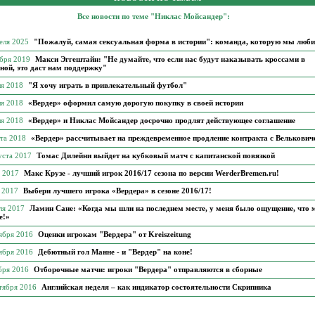
Все новости по теме "Никлас Мойсандер":
еля 2025
"Пожалуй, самая сексуальная форма в истории": команда, которую мы люб
ября 2019
Макси Эггештайн: "Не думайте, что если нас будут наказывать кроссами в
ной, это даст нам поддержку"
ля 2018
"Я хочу играть в привлекательный футбол"
ля 2018
«Вердер» оформил самую дорогую покупку в своей истории
ля 2018
«Вердер» и Никлас Мойсандер досрочно продлят действующее соглашение
рта 2018
«Вердер» рассчитывает на преждевременное продление контракта с Велькович
уста 2017
Томас Дилейни выйдет на кубковый матч с капитанской повязкой
я 2017
Макс Крузе - лучший игрок 2016/17 сезона по версии WerderBremen.ru!
я 2017
Выбери лучшего игрока «Вердера» в сезоне 2016/17!
ля 2017
Ламин Сане: «Когда мы шли на последнем месте, у меня было ощущение, что
е!»
тября 2016
Оценки игрокам "Вердера" от Kreiszeitung
тября 2016
Дебютный гол Манне - и "Вердер" на коне!
бря 2016
Отборочные матчи: игроки "Вердера" отправляются в сборные
тября 2016
Английская неделя – как индикатор состоятельности Скрипника