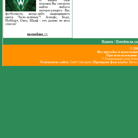
В нашей базе
игроков Вы сможете
найти любого
интересующего Вас
футболиста, когда-либо защищавшего
цвета "бело-зелёных"! Аллофс, Боде,
Нойбарт, Озил, Шааф - это далеко не весь
список!
подробнее >>
Наверх
|
Перейти на г
© 20
Все просьбы и пожелания
При использовании 
* Социальные сети Inst
Основатель сайта:
Глеб Слесарев
| Президент фан-клуба:
Вячес