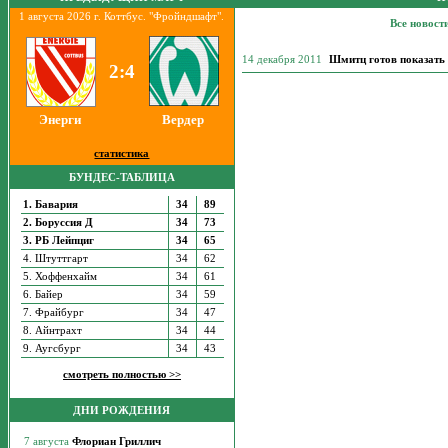
1 августа 2026 г. Коттбус. "Фройндшафт".
Все новост
14 декабря 2011
Шмитц готов показать 
2:4
Энерги
Вердер
статистика
БУНДЕС-ТАБЛИЦА
1. Бавария
34
89
2. Боруссия Д
34
73
3. РБ Лейпциг
34
65
4. Штуттгарт
34
62
5. Хоффенхайм
34
61
6. Байер
34
59
7. Фрайбург
34
47
8. Айнтрахт
34
44
9. Аугсбург
34
43
смотреть полностью >>
ДНИ РОЖДЕНИЯ