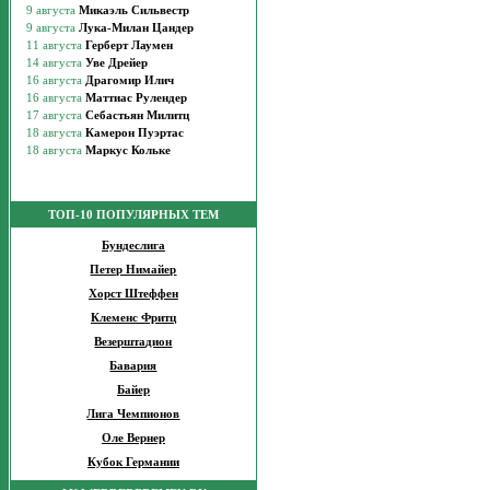
ТОП-10 ПОПУЛЯРНЫХ ТЕМ
Бундеслига
Петер Нимайер
Хорст Штеффен
Клеменс Фритц
Везерштадион
Бавария
Байер
Лига Чемпионов
Оле Вернер
Кубок Германии