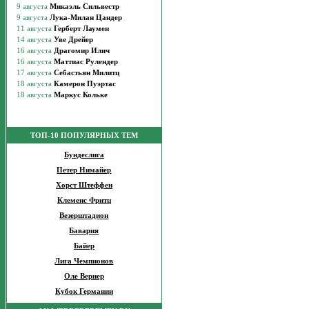
ТОП-10 ПОПУЛЯРНЫХ ТЕМ
Бундеслига
Петер Нимайер
Хорст Штеффен
Клеменс Фритц
Везерштадион
Бавария
Байер
Лига Чемпионов
Оле Вернер
Кубок Германии