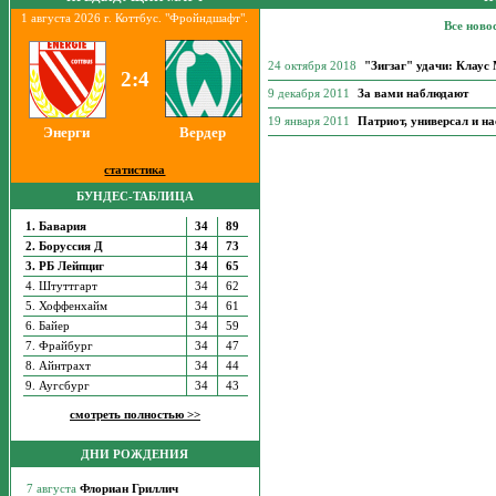
1 августа 2026 г. Коттбус. "Фройндшафт".
Все ново
24 октября 2018
"Зигзаг" удачи: Клау
2:4
9 декабря 2011
За вами наблюдают
19 января 2011
Патриот, универсал и н
Энерги
Вердер
статистика
БУНДЕС-ТАБЛИЦА
1. Бавария
34
89
2. Боруссия Д
34
73
3. РБ Лейпциг
34
65
4. Штуттгарт
34
62
5. Хоффенхайм
34
61
6. Байер
34
59
7. Фрайбург
34
47
8. Айнтрахт
34
44
9. Аугсбург
34
43
смотреть полностью >>
ДНИ РОЖДЕНИЯ