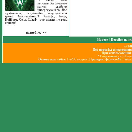
В нашей базе
игроков Вы сможете
найти любого
интересующего Вас
футболиста, когда-либо защищавшего
цвета "бело-зелёных"! Аллофс, Боде,
Нойбарт, Озил, Шааф - это далеко не весь
список!
подробнее >>
Наверх
|
Перейти на г
© 20
Все просьбы и пожелания
При использовании 
* Социальные сети Inst
Основатель сайта:
Глеб Слесарев
| Президент фан-клуба:
Вячес