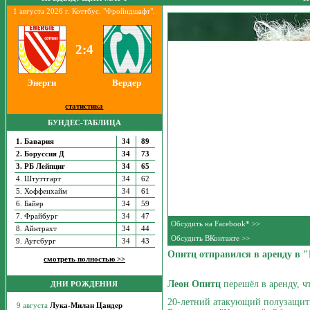
1 августа 2026 г. Коттбус. "Фройндшафт".
2:4
Энерги
Вердер
статистика
БУНДЕС-ТАБЛИЦА
1. Бавария
34
89
2. Боруссия Д
34
73
3. РБ Лейпциг
34
65
4. Штуттгарт
34
62
5. Хоффенхайм
34
61
6. Байер
34
59
7. Фрайбург
34
47
Обсудить на Facebook* >>
8. Айнтрахт
34
44
Обсудить ВКонтакте >>
9. Аугсбург
34
43
Опитц отправился в аренду в 
смотреть полностью >>
Леон Опитц
перешёл в аренду, ч
ДНИ РОЖДЕНИЯ
20-летний атакующий полузащит