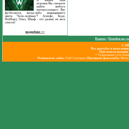
В нашей базе
игроков Вы сможете
найти любого
интересующего Вас
футболиста, когда-либо защищавшего
цвета "бело-зелёных"! Аллофс, Боде,
Нойбарт, Озил, Шааф - это далеко не весь
список!
подробнее >>
Наверх
|
Перейти на г
© 20
Все просьбы и пожелания
При использовании 
* Социальные сети Inst
Основатель сайта:
Глеб Слесарев
| Президент фан-клуба:
Вячес