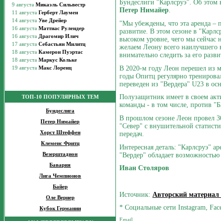
Бундеслиги "Карлсруэ". Об этом 
Петер Нимайер
.
"Мы убеждены, что эта аренда – 
развитие. В этом сезоне в "Карл
высоком уровне, чего мы сейчас 
желаем Леону всего наилучшего в 
внимательно следить за его разв
В 2020-м году Леон перешел из
годы Опитц регулярно тренировал
переведен из "Вердера" U23 в ос
Полузащитник имеет в своем акти
ТОП-10 ПОПУЛЯРНЫХ ТЕМ
команды - в том числе, против "Б
Бундеслига
В прошлом сезоне Леон провел 3
Петер Нимайер
"Север" с внушительной статистик
Хорст Штеффен
передач.
Клеменс Фритц
Интересная деталь: "Карлсруэ" а
"Вердер" обладает возможностью
Везерштадион
Бавария
Иван Столяров
Лига Чемпионов
Байер
Источник:
Авторский материал
Оле Вернер
* Социальные сети Instagram, Fac
Кубок Германии