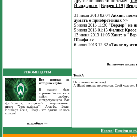
Другие по новости по темам:
То
Йылдырым
|
Вердер U19
|
Верд
31 июля 2013 02:04
Айхин: посм
думать о приобретениях >>
5 июля 2013 11:30
"Вердер" не н
5 июля 2013 01:15
Феликс Кроос:
13 июня 2013 11:05
Хант: в "Вер
Шаафа >>
6 июня 2013 12:32
»Такое чувств
Вы можете писать 
РЕКОМЕНДУЕМ
TemkA
Все игроки за
Ох и немец в составе)
историю клуба
А Шааф никуда не денется. Свой человек.
В нашей базе
игроков Вы сможете
найти любого
интересующего Вас
футболиста, когда-либо защищавшего
цвета "бело-зелёных"! Аллофс, Боде,
Нойбарт, Озил, Шааф - это далеко не весь
список!
подробнее >>
Наверх
|
Перейти на г