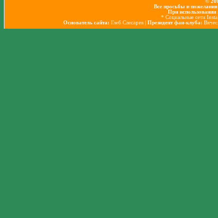
© 20
Все просьбы и пожелания
При использовании 
* Социальные сети Inst
Основатель сайта:
Глеб Слесарев
| Президент фан-клуба:
Вячес