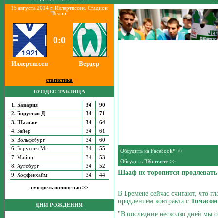
15 августа 2014 г. Иллертиссен. Стадион
"Вёлин"
0:0
Иллертиссен
Вердер
статистика
БУНДЕС-ТАБЛИЦА
1. Бавария
34
90
2. Боруссия Д
34
71
3. Шальке
34
64
4. Байер
34
61
5. Вольфсбург
34
60
6. Боруссия Мг
34
55
Обсудить на Facebook* >>
7. Майнц
34
53
Обсудить ВКонтакте >>
8. Аугсбург
34
52
Шааф не торопится продлевать
9. Хоффенхайм
34
44
смотреть полностью >>
В Бремене сейчас считают, что гл
продлением контракта с
Томасо
ДНИ РОЖДЕНИЯ
"В последние несколко дней мы о