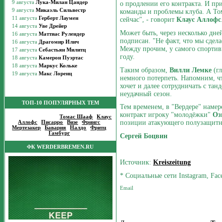
о продлении его контракта. И при
команды и проблемы клуба. А Том
сейчас", - говорит
Клаус Аллофс
Может быть, через несколько дней
подписан. "Не факт, что мы сдела
Между прочим, у самого спортивн
году.
Таким образом,
Вилли Лемке
(гл
немного потерпеть. Напомним, чт
хочет и далее сотрудничать с та
неудачный сезон.
ТОП-10 ПОПУЛЯРНЫХ ТЕМ
Тем временем, в "Вердере" наме
контракт игроку "молодёжки"
Оз
Популярные темы
:
Томас Шааф
|
Клаус
позиции атакующего полузащитни
Аллофс
|
Писарро
|
Визе
|
Фрингс
|
Мертезакер
|
Бавария
|
Налдо
|
Фритц
|
Гамбург
|
Сергей Боцвин
ФК WERDERBREMEN.RU
Источник:
Kreiszeitung
* Социальные сети Instagram, Fac