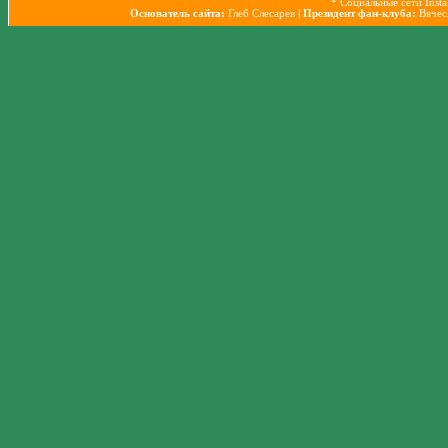
* Социальные сети Inst
Основатель сайта:
Глеб Слесарев
| Президент фан-клуба:
Вячес