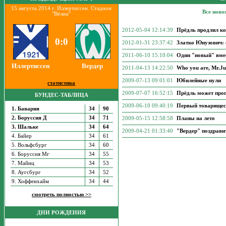
15 августа 2014 г. Иллертиссен. Стадион
Все ново
"Вёлин"
2012-05-04 12:14:39
Прёдль продлил ко
0:0
2012-01-31 23:37:42
Златко Юнузович: 
2011-06-10 15:10:04
Один "новый" вмес
Иллертиссен
Вердер
2011-04-13 14:22:50
Who you are, Mr.Ju
2009-07-13 09:01:01
Юбилейные нули
статистика
2009-07-07 16:52:15
Прёдль может проп
БУНДЕС-ТАБЛИЦА
2009-06-10 09:40:19
Первый товарищеск
1. Бавария
34
90
2. Боруссия Д
34
71
2009-05-15 12:58:58
Планы на лето
3. Шальке
34
64
2009-04-21 01:33:40
"Вердер" поздрави
4. Байер
34
61
5. Вольфсбург
34
60
6. Боруссия Мг
34
55
7. Майнц
34
53
8. Аугсбург
34
52
9. Хоффенхайм
34
44
смотреть полностью >>
ДНИ РОЖДЕНИЯ