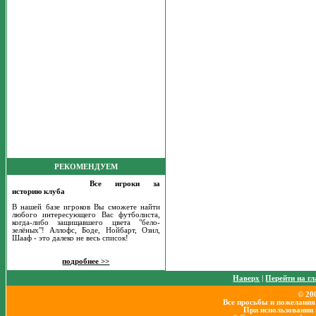
РЕКОМЕНДУЕМ
Все игроки за
историю клуба
В нашей базе игроков Вы сможете найти
любого интересующего Вас футболиста,
когда-либо защищавшего цвета "бело-
зелёных"! Аллофс, Боде, Нойбарт, Озил,
Шааф - это далеко не весь список!
подробнее >>
Наверх
|
Перейти на г
© 20
Все просьбы и пожелания
При использовании 