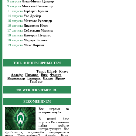
ТОП-10 ПОПУЛЯРНЫХ ТЕМ
Популярные темы
:
Томас Шааф
|
Клаус
Аллофс
|
Писарро
|
Визе
|
Фрингс
|
Мертезакер
|
Бавария
|
Налдо
|
Фритц
|
Гамбург
|
ФК WERDERBREMEN.RU
РЕКОМЕНДУЕМ
Все игроки за
историю клуба
В нашей базе
игроков Вы сможете
найти любого
интересующего Вас
футболиста, когда-либо защищавшего
цвета "бело-зелёных"! Аллофс, Боде,