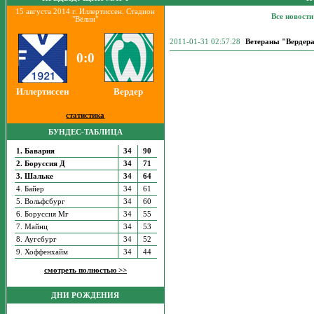
15 августа 2014 г. Иллертиссен. Стадион
Все новост
"Вёлин"
2011-01-31 02:57:28
Ветераны "Вердер
0:0
Иллертиссен
Вердер
статистика
БУНДЕС-ТАБЛИЦА
1. Бавария
34
90
2. Боруссия Д
34
71
3. Шальке
34
64
4. Байер
34
61
5. Вольфсбург
34
60
6. Боруссия Мг
34
55
7. Майнц
34
53
8. Аугсбург
34
52
9. Хоффенхайм
34
44
смотреть полностью >>
ДНИ РОЖДЕНИЯ