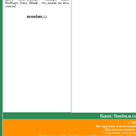
Нойбарт, Озил, Шааф - это далеко не весь
список!
подробнее >>
Наверх
|
Перейти на г
© 20
Все просьбы и пожелания
При использовании 
* Социальные сети Inst