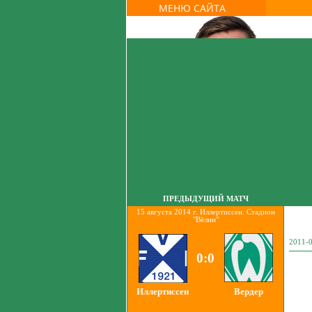
МЕНЮ САЙТА
ПРЕДЫДУЩИЙ МАТЧ
15 августа 2014 г. Иллертиссен. Стадион
"Вёлин"
2011-0
0:0
Иллертиссен
Вердер