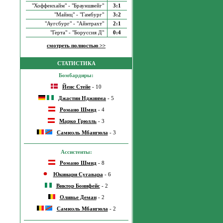
"Хоффенхайм" - "Брауншвейг"
3:1
"Майнц" - "Гамбург"
3:2
"Аугсбург" - "Айнтрахт"
2:1
"Герта" - "Боруссия Д"
0:4
смотреть полностью >>
СТАТИСТИКА
Бомбардиры:
Йенс Стейе
- 10
Джастин Нджинма
- 5
Романо Шмид
- 4
Марко Грюлль
- 3
Самюэль Мбангюла
- 3
Ассистенты:
Романо Шмид
- 8
Юкинари Сугавара
- 6
Виктор Бонифейс
- 2
Оливье Деман
- 2
Самюэль Мбангюла
- 2