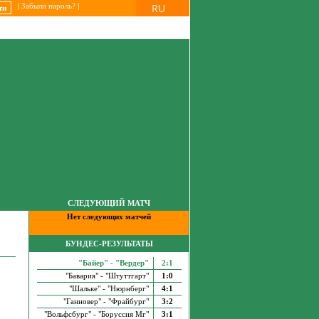
RU
|
Забыли пароль?
|
СЛЕДУЮЩИЙ МАТЧ
Нет следующих матчей
БУНДЕС-РЕЗУЛЬТАТЫ
"Байер" - "Вердер"
2:1
"Бавария" - "Штуттгарт"
1:0
"Шальке" - "Нюрнберг"
4:1
"Ганновер" - "Фрайбург"
3:2
"Вольфсбург" - "Боруссия Мг"
3:1