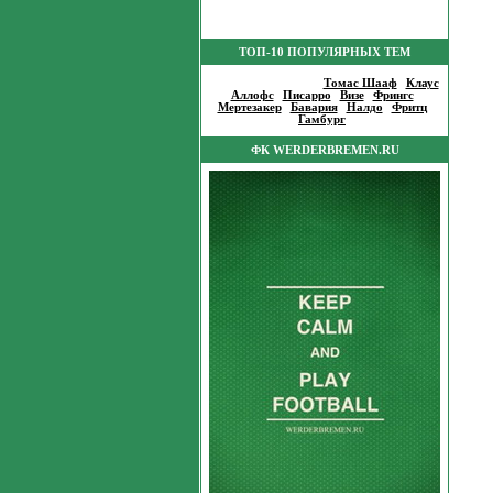
ТОП-10 ПОПУЛЯРНЫХ ТЕМ
Популярные темы
:
Томас Шааф
|
Клаус
Аллофс
|
Писарро
|
Визе
|
Фрингс
|
Мертезакер
|
Бавария
|
Налдо
|
Фритц
|
Гамбург
|
ФК WERDERBREMEN.RU