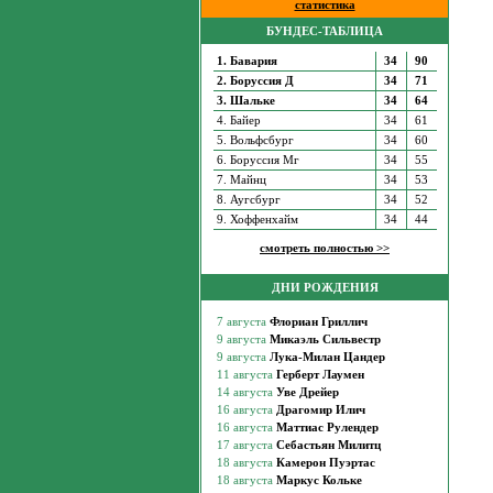
статистика
БУНДЕС-ТАБЛИЦА
1. Бавария
34
90
2. Боруссия Д
34
71
3. Шальке
34
64
4. Байер
34
61
5. Вольфсбург
34
60
6. Боруссия Мг
34
55
7. Майнц
34
53
8. Аугсбург
34
52
9. Хоффенхайм
34
44
смотреть полностью >>
ДНИ РОЖДЕНИЯ