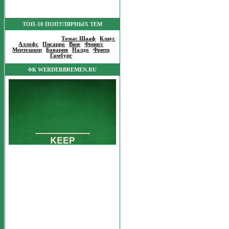
ТОП-10 ПОПУЛЯРНЫХ ТЕМ
Популярные темы
:
Томас Шааф
|
Клаус
Аллофс
|
Писарро
|
Визе
|
Фрингс
|
Мертезакер
|
Бавария
|
Налдо
|
Фритц
|
Гамбург
|
ФК WERDERBREMEN.RU