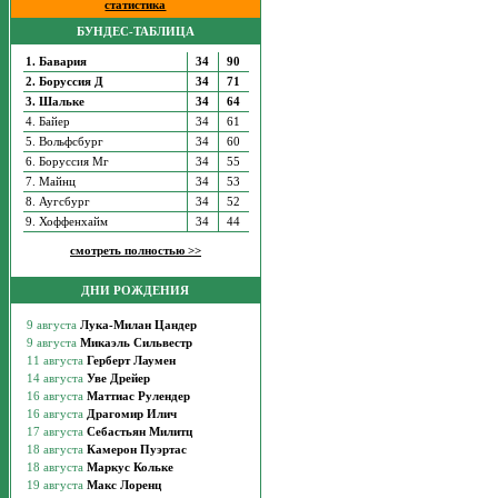
статистика
БУНДЕС-ТАБЛИЦА
1. Бавария
34
90
2. Боруссия Д
34
71
3. Шальке
34
64
4. Байер
34
61
5. Вольфсбург
34
60
6. Боруссия Мг
34
55
7. Майнц
34
53
8. Аугсбург
34
52
9. Хоффенхайм
34
44
смотреть полностью >>
ДНИ РОЖДЕНИЯ