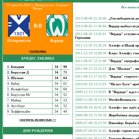
15 августа 2014 г. Иллертиссен. Стадион
Все новост
"Вёлин"
2013-08-06 21:20:49
„Ген победителя д
0:0
2013-08-05 11:46:04
Вердер выбыл из 
2012-08-20 13:45:01
"Вердер" уступил 
Германии
Иллертиссен
Вердер
2011-12-20 15:26:20
Аллофс и Шааф пр
статистика
2011-12-19 15:08:39
Клаус Аллофс: счас
БУНДЕС-ТАБЛИЦА
2011-09-07 12:11:48
"Вердер" оштрафов
1. Бавария
34
90
2011-06-25 22:25:15
Для "Шальке" - ни
2. Боруссия Д
34
71
2011-06-12 17:14:55
"Вердер" стартует
3. Шальке
34
64
4. Байер
34
61
2010-02-10 13:12:03
"Молот-Хуго" проб
5. Вольфсбург
34
60
2009-12-13 23:10:05
В "Вердере" ждут 
6. Боруссия Мг
34
55
2009-12-08 19:14:24
WerderBremen.ru - 
7. Майнц
34
53
8. Аугсбург
34
52
2009-08-10 16:41:26
Аллофс: нас ждёт 
9. Хоффенхайм
34
44
2009-08-10 15:59:36
Жеребьёвка подари
смотреть полностью >>
2009-07-08 10:23:59
Нимайер: Борьба з
ДНИ РОЖДЕНИЯ
2009-07-04 01:31:42
Аллофс строит кол
2009-07-03 20:12:21
Торстен Фрингс: о