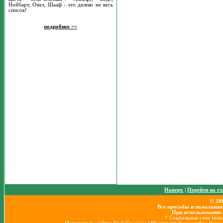
Нойбарт, Озил, Шааф - это далеко не весь
список!
подробнее >>
Наверх
|
Перейти на г
© 20
Все просьбы и пожелания
При использовании 
* Социальные сети Inst