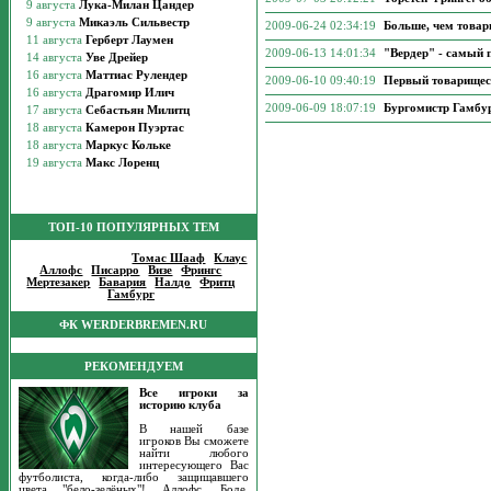
2009-06-24 02:34:19
Больше, чем товар
2009-06-13 14:01:34
"Вердер" - самый 
2009-06-10 09:40:19
Первый товарищеск
2009-06-09 18:07:19
Бургомистр Гамбу
ТОП-10 ПОПУЛЯРНЫХ ТЕМ
Популярные темы
:
Томас Шааф
|
Клаус
Аллофс
|
Писарро
|
Визе
|
Фрингс
|
Мертезакер
|
Бавария
|
Налдо
|
Фритц
|
Гамбург
|
ФК WERDERBREMEN.RU
РЕКОМЕНДУЕМ
Все игроки за
историю клуба
В нашей базе
игроков Вы сможете
найти любого
интересующего Вас
футболиста, когда-либо защищавшего
цвета "бело-зелёных"! Аллофс, Боде,