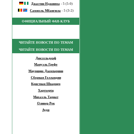
Джастин Нджинма
- 5 (5-0)
Самюэль Мбангюла
- 5 (3-2)
ОФИЦИАЛЬНЫЙ ФАН-КЛУБ
ЧИТАЙТЕ НОВОСТИ ПО ТЕМАМ
ЧИТАЙТЕ НОВОСТИ ПО ТЕМАМ
Дюссельдорф
Мануэль Грефе
Маурицио Дзампарини
Сборная Голландии
Кристиан Шварцер
Хартхерtц
Михаэль Тарнат
Оливер Рек
Ауди