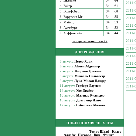
3. Шальке
34
64
2011-0
4. Байер
34
61
2011-0
5. Вольфсбург
34
60
6. Боруссия Мг
34
55
2011-0
7. Майнц
34
53
2011-0
8. Аугсбург
34
52
9. Хоффенхайм
34
44
2011-0
2011-0
смотреть полностью >>
2011-0
ДНИ РОЖДЕНИЯ
2011-0
2011-0
2011-0
2011-0
2011-0
ТОП-10 ПОПУЛЯРНЫХ ТЕМ
Популярные темы
:
Томас Шааф
|
Клаус
Аллофс
|
Писарро
|
Визе
|
Фрингс
|