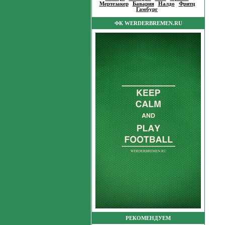
Мертезакер
|
Бавария
|
Налдо
|
Фритц
|
Гамбург
|
ФК WERDERBREMEN.RU
РЕКОМЕНДУЕМ