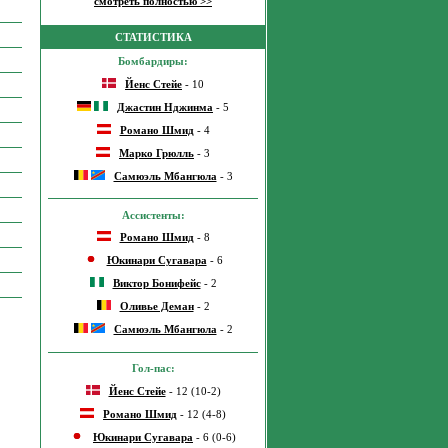
смотреть полностью >>
СТАТИСТИКА
Бомбардиры:
Йенс Стейе
- 10
Джастин Нджинма
- 5
Романо Шмид
- 4
Марко Грюлль
- 3
Самюэль Мбангюла
- 3
Ассистенты:
Романо Шмид
- 8
Юкинари Сугавара
- 6
Виктор Бонифейс
- 2
Оливье Деман
- 2
Самюэль Мбангюла
- 2
Гол-пас:
Йенс Стейе
- 12 (10-2)
Романо Шмид
- 12 (4-8)
Юкинари Сугавара
- 6 (0-6)