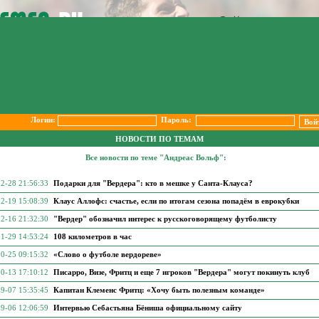
Логин:
Пароль:
НОВОСТИ ПО ТЕМАМ
Все новости по теме "Андреас Вольф":
2-28 21:56:33
Подарки для "Вердера": кто в мешке у Санта-Клауса?
2-19 15:08:39
Клаус Аллофс: счастье, если по итогам сезона попадём в еврокубки
2-16 21:32:30
"Вердер" обозначил интерес к русскоговорящему футболисту
1-29 14:53:24
108 километров в час
0-25 09:15:32
«Слово о футболе вердореве»
0-13 17:10:12
Писарро, Визе, Фритц и еще 7 игроков "Вердера" могут покинуть клуб
9-07 15:35:45
Капитан Клеменс Фритц: «Хочу быть полезным команде»
9-06 12:06:59
Интервью Себастьяна Бёниша официальному сайту