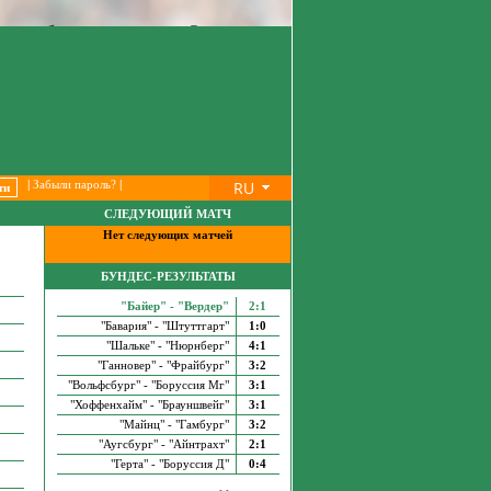
RU
|
Забыли пароль?
|
СЛЕДУЮЩИЙ МАТЧ
Нет следующих матчей
БУНДЕС-РЕЗУЛЬТАТЫ
"Байер" - "Вердер"
2:1
"Бавария" - "Штуттгарт"
1:0
"Шальке" - "Нюрнберг"
4:1
"Ганновер" - "Фрайбург"
3:2
"Вольфсбург" - "Боруссия Мг"
3:1
"Хоффенхайм" - "Брауншвейг"
3:1
"Майнц" - "Гамбург"
3:2
"Аугсбург" - "Айнтрахт"
2:1
"Герта" - "Боруссия Д"
0:4