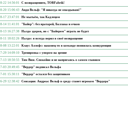
8-22 14:56:01
С возвращением, TORFabrik!
8-20 15:06:43
Анди Вольф: "Я никогда не опаздываю!"
8-17 23:47:01
Не мытьём, так Кадлецом
8-14 11:41:01
"Байер": без вратарей, Баллака и очков
8-13 16:27:38
Налдо здоров, но с "Байером" играть не будет
8-11 18:02:26
Налдо: я всегда верил в своё возвращение
8-08 13:22:01
Клаус Аллофс: наконец-то в команде появилась конкуренция
7-29 14:09:10
Тренировка с упором на зрение
7-13 18:50:55
Тим Визе. Спокойно и не напрягаясь о самом главном
7-03 20:49:45
"Вердер" подписал Вольфа
7-01 15:30:11
"Вердер" остался без защитников
6-29 12:38:42
Сенсация: Андреас Вольф в среду станет игроком "Вердера"