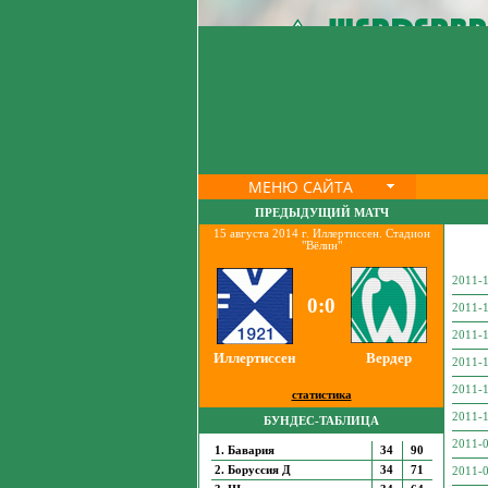
МЕНЮ САЙТА
ПРЕДЫДУЩИЙ МАТЧ
15 августа 2014 г. Иллертиссен. Стадион
"Вёлин"
2011-1
0:0
2011-1
2011-1
Иллертиссен
Вердер
2011-1
2011-1
статистика
2011-1
БУНДЕС-ТАБЛИЦА
2011-0
1. Бавария
34
90
2. Боруссия Д
34
71
2011-0