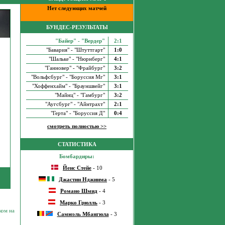
Нет следующих матчей
БУНДЕС-РЕЗУЛЬТАТЫ
"Байер" - "Вердер"
2:1
"Бавария" - "Штуттгарт"
1:0
"Шальке" - "Нюрнберг"
4:1
"Ганновер" - "Фрайбург"
3:2
"Вольфсбург" - "Боруссия Мг"
3:1
"Хоффенхайм" - "Брауншвейг"
3:1
"Майнц" - "Гамбург"
3:2
"Аугсбург" - "Айнтрахт"
2:1
"Герта" - "Боруссия Д"
0:4
смотреть полностью >>
СТАТИСТИКА
Бомбардиры:
Йенс Стейе
- 10
Джастин Нджинма
- 5
Романо Шмид
- 4
Марко Грюлль
- 3
ком на
Самюэль Мбангюла
- 3