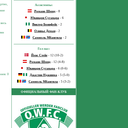
ортно,
Ассистенты:
ание
Романо Шмид
- 8
Юкинари Сугавара
- 6
 весь
Виктор Бонифейс
- 2
Оливье Деман
- 2
ыми
Самюэль Мбангюла
- 2
Гол-пас:
Йенс Стейе
- 12 (10-2)
Романо Шмид
- 12 (4-8)
Юкинари Сугавара
- 6 (0-6)
риев: 0
Джастин Нджинма
- 5 (5-0)
Самюэль Мбангюла
- 5 (3-2)
ОФИЦИАЛЬНЫЙ ФАН-КЛУБ