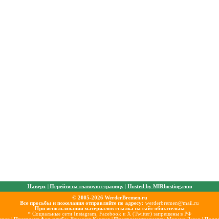
Наверх
|
Перейти на главную страницу
|
Hosted by MIRhosting.com
© 2005-2026 WerderBremen.ru
Все просьбы и пожелания отправляйте по адресу:
werderbremen@mail.ru
При использовании материалов ссылка на сайт обязательна
* Социальные сети Instagram, Facebook и X (Twitter) запрещены в РФ