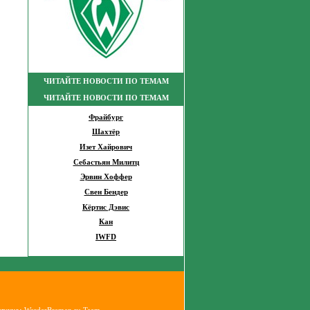
ЧИТАЙТЕ НОВОСТИ ПО ТЕМАМ
ЧИТАЙТЕ НОВОСТИ ПО ТЕМАМ
Фрайбург
Шахтёр
Изет Хайрович
Себастьян Милитц
Эрвин Хоффер
Свен Бендер
Кёртис Дэвис
Кан
IWFD