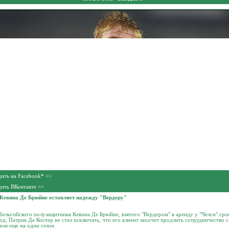
ить на Facebook* >>
ить ВКонтакте >>
 Кевина Де Брюйне оставляет надежду "Вердеру"
бельгийского полузащитника Кевина Де Брюйне, взятого "Вердером" в аренду у "Челси" сро
од, Патрик Де Костер не стал исключать, что его клиент захочет продлить сотрудничество с
ом еще на один сезон.