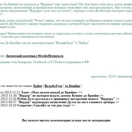
у бы Кевину не отыграть в "Вердере" еще один сезон? Он чувствует себя здесь очень комф
еделенно, выступления за бременскую команду позволяют ему прогрессировать. Мы готовы
треть предложение "Вердера" если оно поступит", передает слова Де Костера интернет изд
e".
им, ранее лондонский "Челси" заявил, что не рассчитывает на Кевина в новом сезоне и дает
ность футболисту самому подыскать команду, в которой будет выступать на правах аренды
щий сезон.
дере" Кевин имеет постоянное место в стартовом составе и успел отметиться шестью забит
 и восемь раз становился ассистентом.
гах Де Брюйне так же заинтересованы "Вольфсбург" и "Байер".
ник:
Авторский материал WerderBremen.ru
альные сети Instagram, Facebook и X (Twitter) запрещены в РФ
прочитано: 3214 | коммента
 по новости по темам:
Байер
|
Вольфсбург
|
де Брюйне
|
ста 2013 11:21
Хант: «Нам нужен новый де Брюйне» >>
 2013 11:30
"Вердер" не намерен искать замену Кевину де Брюйне >>
 2013 13:20
Робин Дутт рассказал о принципах построения нового "Вердера" >>
 2013 09:57
"Вердер" подтвердил назначение Дутта на пост главного тренера >>
 2013 16:10
Сократис: Спасибо за эти два года! >>
Вы можете писать комментарии только после авторизации