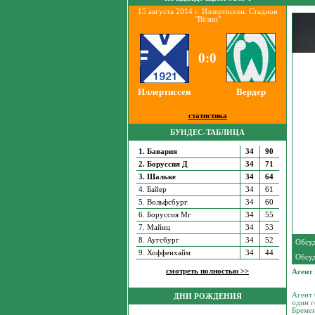
15 августа 2014 г. Иллертиссен. Стадион
"Вёлин"
0:0
Иллертиссен
Вердер
статистика
БУНДЕС-ТАБЛИЦА
1. Бавария
34
90
2. Боруссия Д
34
71
3. Шальке
34
64
4. Байер
34
61
5. Вольфсбург
34
60
6. Боруссия Мг
34
55
7. Майнц
34
53
8. Аугсбург
34
52
Обсуд
9. Хоффенхайм
34
44
Обсуд
смотреть полностью >>
Агент
Агент 
ДНИ РОЖДЕНИЯ
один г
Бремен