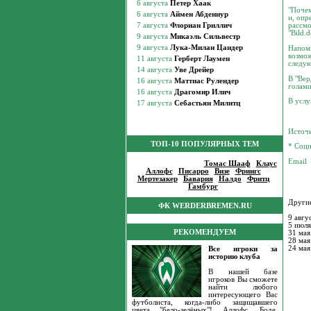
"Почем
и, опр
рассмо
"Bild.d
Напомн
возмож
следую
В "Вер
голами
В услу
Источ
ТОП-10 ПОПУЛЯРНЫХ ТЕМ
* Соци
Популярные темы
:
Томас Шааф
|
Клаус
Аллофс
|
Писарро
|
Визе
|
Фрингс
|
Мертезакер
|
Бавария
|
Налдо
|
Фритц
|
Гамбург
|
Другие
ФК WERDERBREMEN.RU
9 авгу
5 июля
РЕКОМЕНДУЕМ
31 мая
28 мая
24 мая
Все игроки за
историю клуба
В нашей базе
игроков Вы сможете
найти любого
интересующего Вас
футболиста, когда-либо защищавшего
цвета "бело-зелёных"! Аллофс, Боде,