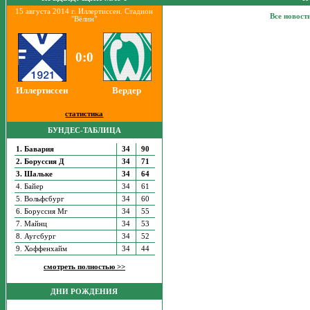
15 августа 2014 г. Иллертиссен. Стадион
Все новост
"Вёлин"
0:0
Иллертиссен
Вердер
статистика
БУНДЕС-ТАБЛИЦА
1. Бавария
34
90
2. Боруссия Д
34
71
3. Шальке
34
64
4. Байер
34
61
5. Вольфсбург
34
60
6. Боруссия Мг
34
55
7. Майнц
34
53
8. Аугсбург
34
52
9. Хоффенхайм
34
44
смотреть полностью >>
ДНИ РОЖДЕНИЯ