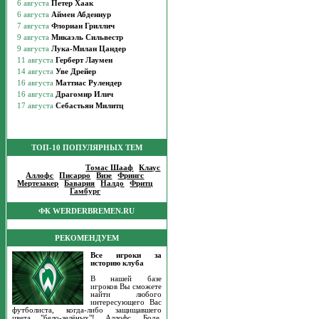
ТОП-10 ПОПУЛЯРНЫХ ТЕМ
Популярные темы
:
Томас Шааф
|
Клаус
Аллофс
|
Писарро
|
Визе
|
Фрингс
|
Мертезакер
|
Бавария
|
Налдо
|
Фритц
|
Гамбург
|
ФК WERDERBREMEN.RU
РЕКОМЕНДУЕМ
Все игроки за
историю клуба
В нашей базе
игроков Вы сможете
найти любого
интересующего Вас
футболиста, когда-либо защищавшего
цвета "бело-зелёных"! Аллофс, Боде,