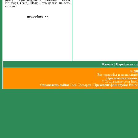
Нойбарт, Озил, Шааф - это далеко не весь
список!
подробнее >>
Наверх
|
Перейти на г
© 20
Все просьбы и пожелания
При использовании 
* Социальные сети Inst
Основатель сайта:
Глеб Слесарев
| Президент фан-клуба:
Вячес