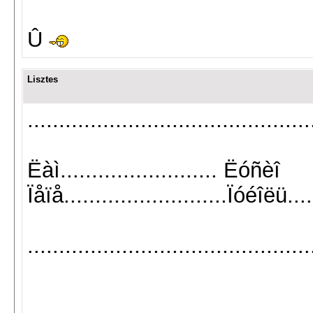
Û
Lisztes
...........................................
Ëàì......................... Ëóñèî
Ïåïå..........................Ïóéîëü....
..........................................