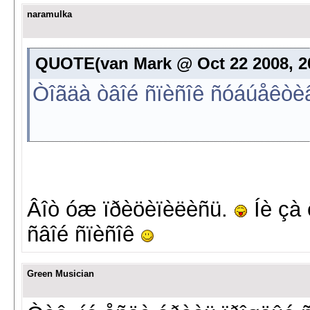
naramulka
QUOTE(van Mark @ Oct 22 2008, 20
Òîãäà òâîé ñïèñîê ñóáúåêòè
Âîò óæ ïðèöèïèëèñü.
Íè çà 
ñâîé ñïèñîê
Green Musician