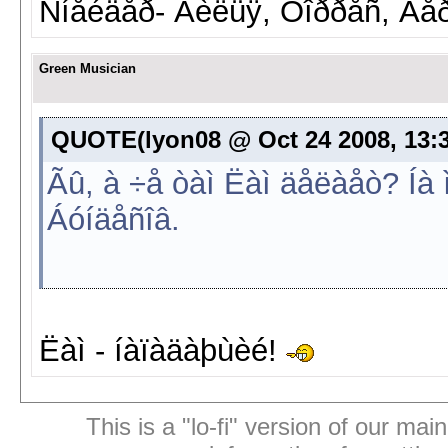
Ñíåéäåð- Âèëüÿ, Òîððåñ, Áå
Green Musician
QUOTE(lyon08 @ Oct 24 2008, 13:3
Ãû, à ÷å òàì Ëàì äåëàåò? Íà
Áóíäåñîâ.
Ëàì - íàïàäàþùèé!
This is a "lo-fi" version of our mai