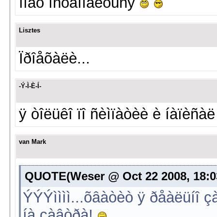
ìîãó îñòàíîâèòüñÿ
Lisztes
Ïðîåõàëè...
-Ý-Ì-È-Í-
ÿ òîëüêî ïî ñèìïàòèè è íàïèñà
van Mark
QUOTE(Weser @ Oct 22 2008, 18:0
ÝÝÝìììì...õâàòèò ÿ ðåàëüíî 
íà çàâòðà!