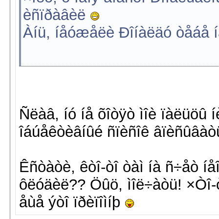
èñïðàâèë
Àíü, íåóæåëè Ðîíàëäó òåáå í
Ñëàâ, íó íå õîòÿò ìîè ïàëüöû 
îáúåêòèâíûé ñïèñîê âïèñûâà
Êñòàòè, êòî-òî òàì íà ñ÷åò íå
ôëóäèë?? Öûö, ìîë÷àòü! ×Òî-ò
åùå ýòî ïðèïîìíþ