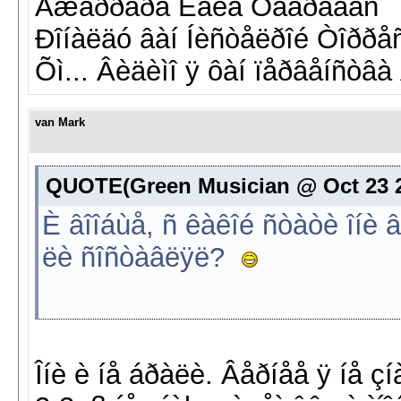
Äæåððàðä Êàêà Ôàáðåãàñ
Ðîíàëäó âàí Íèñòåëðîé Òîððå
Õì... Âèäèìî ÿ ôàí ïåðâåíñòâ
van Mark
QUOTE(Green Musician @ Oct 23 20
È âîîáùå, ñ êàêîé ñòàòè îíè 
ëè ñîñòàâëÿë?
Îíè è íå áðàëè. Âåðíåå ÿ íå çí