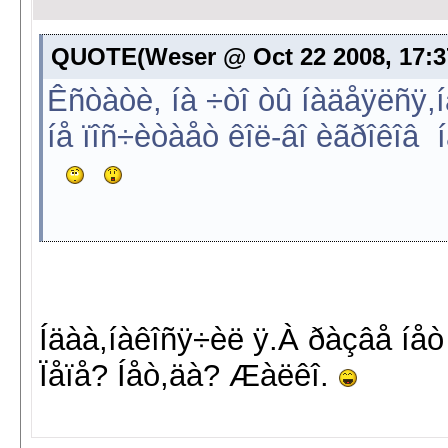
QUOTE(Weser @ Oct 22 2008, 17:3
Êñòàòè, íà ÷òî òû íàäåÿëñÿ,í
íå ïîñ÷èòàåò êîë-âî èãðîêîâ 
Íäàà,íàêîñÿ÷èë ÿ.À ðàçâå íåò
Ïåïå? Íåò,äà? Æàëêî.