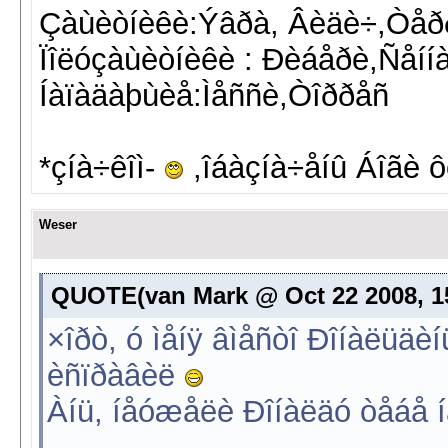
Çàùèòíèêè:Ýâðà, Âèäè÷,Òåð
Ïîëóçàùèòíèêè : Ðèáåðè,Ñåíí
Íàïàäàþùèå:Ìåññè,Òîððåñ
*çíà÷êîì-
,îáàçíà÷åíû Áîãè ô
Weser
QUOTE(van Mark @ Oct 22 2008, 15
×îðò, ó ìåíÿ âìåñòî Ðîíàëüä
èñïðàâèë
Àíü, íåóæåëè Ðîíàëäó òåáå í