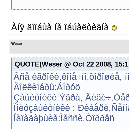
Àíÿ âîîáùå íå îáúåêòèâíà
Weser
QUOTE(Weser @ Oct 22 2008, 15:1
Âñå èãðîêè,êîíå÷íî,õîðîøèå, ïî
Ãîëêèïåðû:Áîðóö
Çàùèòíèêè:Ýâðà, Âèäè÷,Òåð
Ïîëóçàùèòíèêè : Ðèáåðè,Ñåí
Íàïàäàþùèå:Ìåññè,Òîððåñ