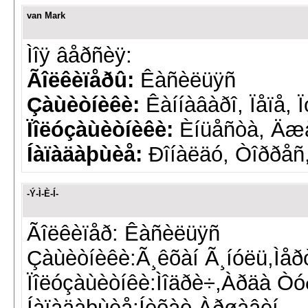
van Mark
Ìîÿ âåðñèÿ:
Ãîëêèïåðû:
Êàñèëüÿñ
Çàùèòíèêè:
Êàííàâàðî, Ïåïå, 
Ïîëóçàùèòíèêè:
Èíüåñòà, Äæ
Íàïàäàþùèå:
Ðîíàëäó, Òîððåñ
-Ý-Ì-È-Í-
Ãîëêèïåð: Êàñèëüÿñ
Çàùèòíèêè:Ã¸êõàí Ã¸íóëü,Ìå
Ïîëóçàùèòíêè:Ìîäðè÷,Àðäà Ò
Íàïàäàþùèå:Íèõàò,Àðøàâèí