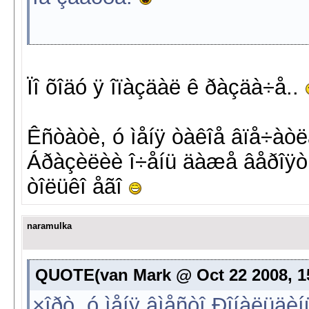
Ïî õîäó ÿ îïàçäàë ê ðàçäà÷å..
Êñòàòè, ó ìåíÿ òàêîå âïå÷àòëå
Áðàçèëèè î÷åíü äàæå âåðîÿòíî
òîëüêî åãî
naramulka
QUOTE(van Mark @ Oct 22 2008, 15
×îðò, ó ìåíÿ âìåñòî Ðîíàëüä