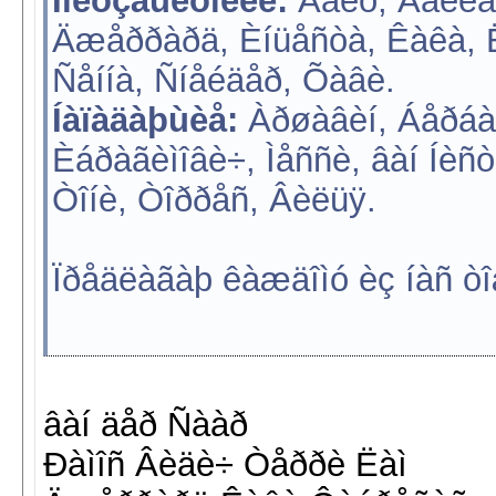
Ïîëóçàùèòíèêè:
Äåêó, Áàëëàê
Äæåððàðä, Èíüåñòà, Êàêà, Ëý
Ñåííà, Ñíåéäåð, Õàâè.
Íàïàäàþùèå:
Àðøàâèí, Áåðáàòî
Èáðàãèìîâè÷, Ìåññè, âàí Íèñò
Òîíè, Òîððåñ, Âèëüÿ.
Ïðåäëàãàþ êàæäîìó èç íàñ ò
âàí äåð Ñààð
Ðàìîñ Âèäè÷ Òåððè Ëàì