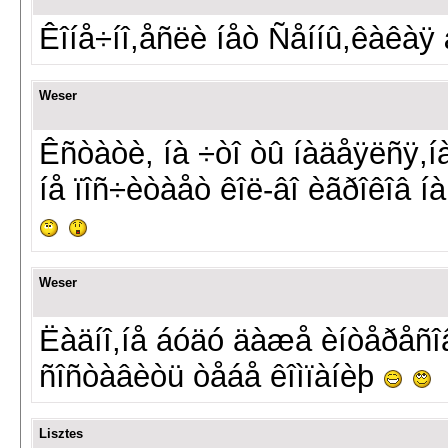
Êîíå÷íî,åñëè íåò Ñåííû,êàêà
Weser
Êñòàòè, íà ÷òî òû íàäåÿëñÿ,íà
íå ïîñ÷èòàåò êîë-âî èãðîêîâ í
Weser
Ëàäíî,íå áóäó äàæå èíòåðåñî
ñîñòàâèòü òåáå êîìïàíèþ
Lisztes