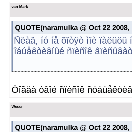
van Mark
QUOTE(naramulka @ Oct 22 2008, 1
Ñëàâ, íó íå õîòÿò ìîè ïàëüöû
îáúåêòèâíûé ñïèñîê âïèñûâà
Òîãäà òâîé ñïèñîê ñóáúåêòèâ
Weser
QUOTE(naramulka @ Oct 22 2008, 2