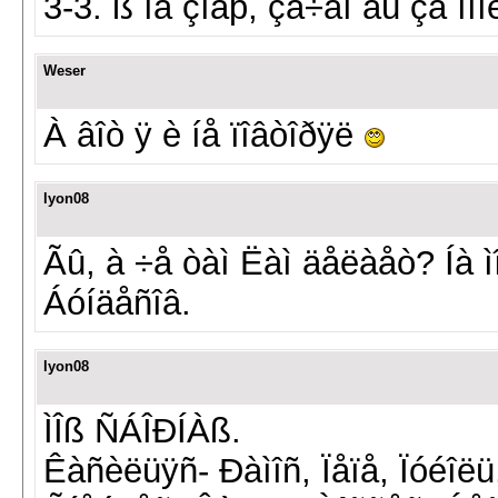
3-3. ß íå çíàþ, çà÷åì âû çà ìí
Weser
À âîò ÿ è íå ïîâòîðÿë
lyon08
Ãû, à ÷å òàì Ëàì äåëàåò? Íà 
Áóíäåñîâ.
lyon08
ÌÎß ÑÁÎÐÍÀß.
Êàñèëüÿñ- Ðàìîñ, Ïåïå, Ïóéîë