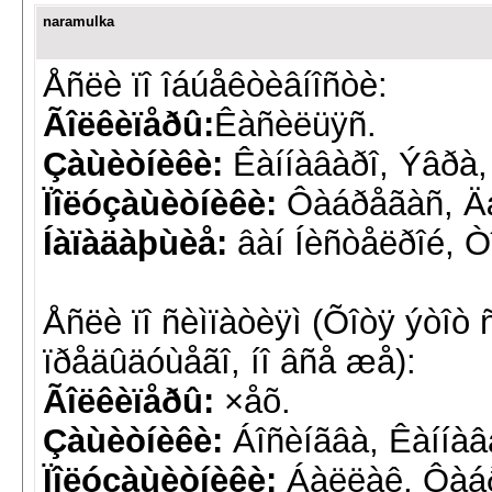
naramulka
Åñëè ïî îáúåêòèâíîñòè:
Ãîëêèïåðû:
Êàñèëüÿñ.
Çàùèòíèêè:
Êàííàâàðî, Ýâðà,
Ïîëóçàùèòíèêè:
Ôàáðåãàñ, Ä
Íàïàäàþùèå:
âàí Íèñòåëðîé, Ò
Åñëè ïî ñèìïàòèÿì (Õîòÿ ýòîò 
ïðåäûäóùåãî, íî âñå æå):
Ãîëêèïåðû:
×åõ.
Çàùèòíèêè:
Áîñèíãâà, Êàííàâ
Ïîëóçàùèòíèêè:
Áàëëàê, Ôàáð