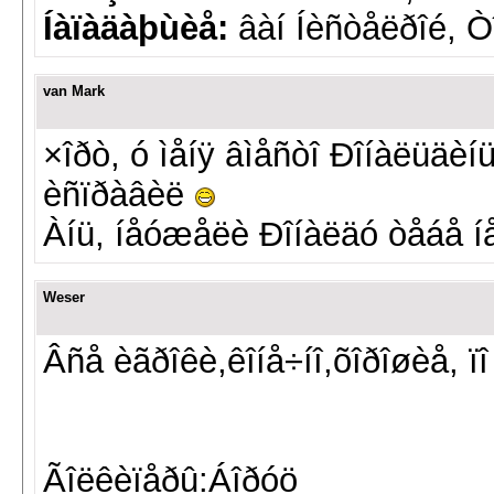
Íàïàäàþùèå:
âàí Íèñòåëðîé, Ò
van Mark
×îðò, ó ìåíÿ âìåñòî Ðîíàëüä
èñïðàâèë
Àíü, íåóæåëè Ðîíàëäó òåáå íå
Weser
Âñå èãðîêè,êîíå÷íî,õîðîøèå, ïî
Ãîëêèïåðû:Áîðóö