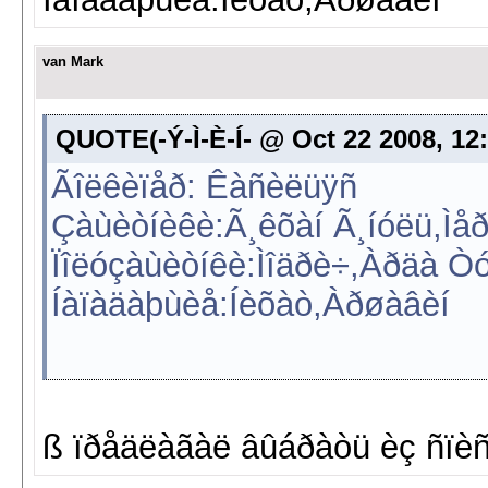
van Mark
QUOTE(-Ý-Ì-È-Í- @ Oct 22 2008, 12:
Ãîëêèïåð: Êàñèëüÿñ
Çàùèòíèêè:Ã¸êõàí Ã¸íóëü,Ì
Ïîëóçàùèòíêè:Ìîäðè÷,Àðäà Ò
Íàïàäàþùèå:Íèõàò,Àðøàâèí
ß ïðåäëàãàë âûáðàòü èç ñïè