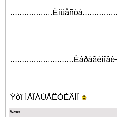
..................Èíüåñòà.............
...........................Èáðàãèìîâè÷..
Ýòî ÍÅÎÁÚÅÊÒÈÂÍÎ
Weser