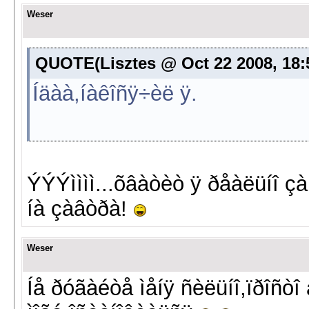
Weser
QUOTE(Lisztes @ Oct 22 2008, 18:5
Íäàà,íàêîñÿ÷èë ÿ.
ÝÝÝìììì...õâàòèò ÿ ðåàëüíî 
íà çàâòðà!
Weser
Íå ðóãàéòå ìåíÿ ñèëüíî,ïðîñòî