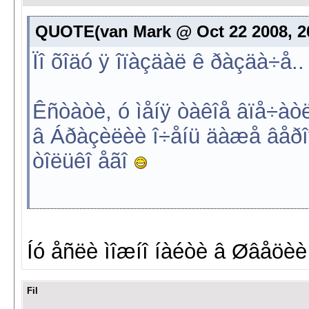
QUOTE(van Mark @ Oct 22 2008, 20
Ïî õîäó ÿ îïàçäàë ê ðàçäà÷å.
Êñòàòè, ó ìåíÿ òàêîå âïå÷àòë
â Áðàçèëèè î÷åíü äàæå âåðîÿ
òîëüêî åãî
Íó åñëè ìîæíî íàéòè â Øâåöè
Fil