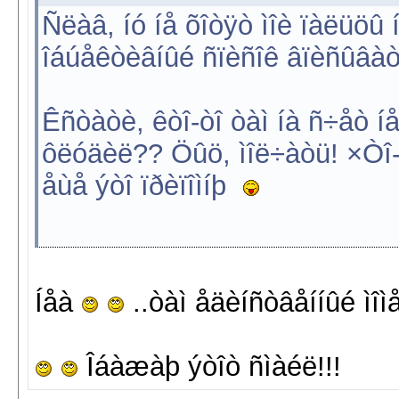
Ñëàâ, íó íå õîòÿò ìîè ïàëüöû
îáúåêòèâíûé ñïèñîê âïèñûâà
Êñòàòè, êòî-òî òàì íà ñ÷åò í
ôëóäèë?? Öûö, ìîë÷àòü! ×Òî-
åùå ýòî ïðèïîìíþ
Íåà
..òàì åäèíñòâåííûé ìî
Îáàæàþ ýòîò ñìàéë!!!