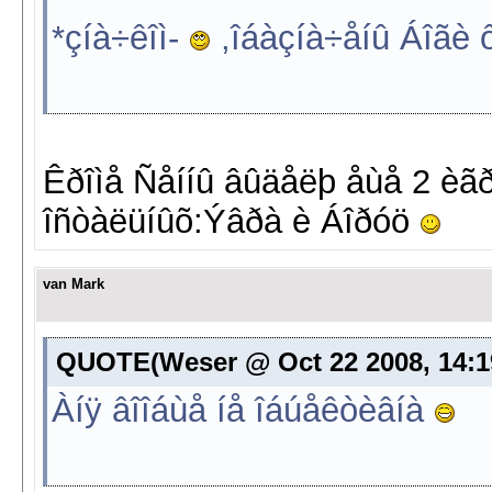
*çíà÷êîì-
,îáàçíà÷åíû Áîãè ô
Êðîìå Ñåííû âûäåëþ åùå 2 èãð
îñòàëüíûõ:Ýâðà è Áîðóö
van Mark
QUOTE(Weser @ Oct 22 2008, 14:1
Àíÿ âîîáùå íå îáúåêòèâíà