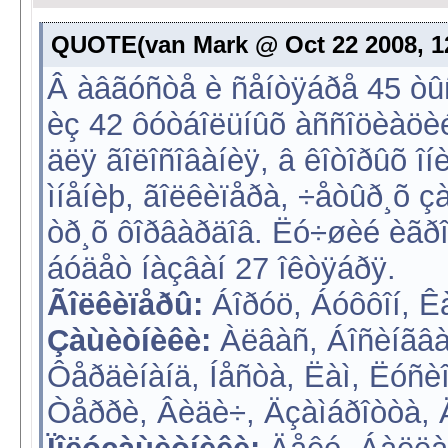
QUOTE(van Mark @ Oct 22 2008, 12
Â àâãóñòå è ñåíòÿáðå 45 òû
èç 42 ôóòáîëüíûõ àññîöèàöèé
äëÿ ãîëîñîâàíèÿ, â êîòîðûõ î
ìíåíèþ, ãîëêèïåðà, ÷åòûð¸õ ç
òð¸õ ôîðâàðäîâ. Ëó÷øèé èãðî
áóäåò íàçâàí 27 îêòÿáðÿ.
Ãîëêèïåðû:
Áîðóö, Áóôôîí, Ê
Çàùèòíèêè:
Àëâàñ, Áîñèíãâà,
Ôåðäèíàíä, Íåñòà, Ëàì, Ëóñèî,
Òåððè, Âèäè÷, Äçàìáðîòòà, 