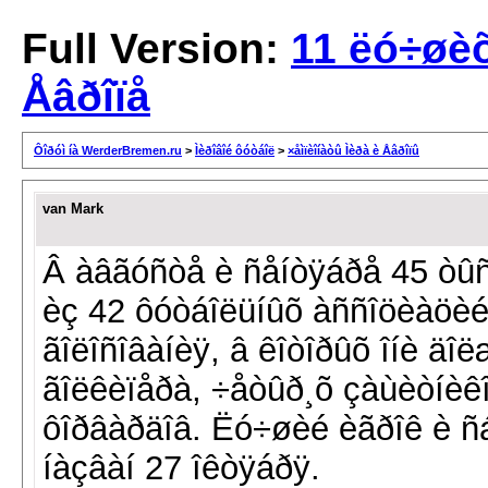
Full Version:
11 ëó÷øè
Åâðîïå
Ôîðóì íà WerderBremen.ru
>
Ìèðîâîé ôóòáîë
>
×åìïèîíàòû Ìèðà è Åâðîïû
van Mark
Â àâãóñòå è ñåíòÿáðå 45 òûñ
èç 42 ôóòáîëüíûõ àññîöèàöèé 
ãîëîñîâàíèÿ, â êîòîðûõ îíè äîë
ãîëêèïåðà, ÷åòûð¸õ çàùèòíèêî
ôîðâàðäîâ. Ëó÷øèé èãðîê è ñ
íàçâàí 27 îêòÿáðÿ.