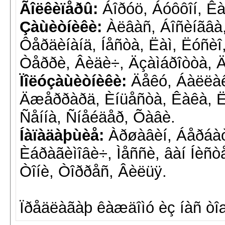
Ãîëêèïåðû:
Áîðóö, Áóôôîí, Êà
Çàùèòíèêè:
Àëâàñ, Áîñèíãâà,
Ôåðäèíàíä, Íåñòà, Ëàì, Ëóñèî, 
Òåððè, Âèäè÷, Äçàìáðîòòà, 
Ïîëóçàùèòíèêè:
Äåêó, Áàëëàê
Äæåððàðä, Èíüåñòà, Êàêà, Ëý
Ñåííà, Ñíåéäåð, Õàâè.
Íàïàäàþùèå:
Àðøàâèí, Áåðáàòî
Èáðàãèìîâè÷, Ìåññè, âàí Íèñò
Òîíè, Òîððåñ, Âèëüÿ.
Ïðåäëàãàþ êàæäîìó èç íàñ òî