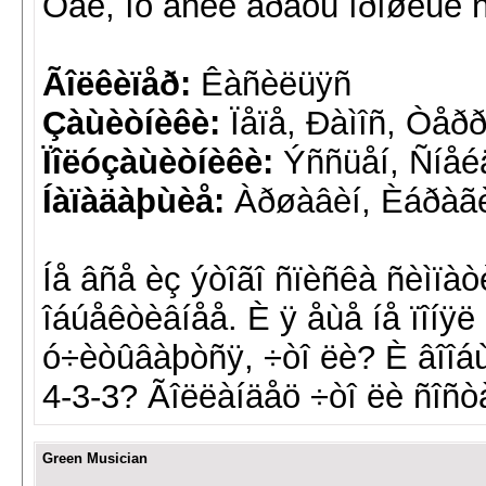
Òàê, íó åñëè áðàòü ïðîøëûé ñ
Ãîëêèïåð:
Êàñèëüÿñ
Çàùèòíèêè:
Ïåïå, Ðàìîñ, Òåð
Ïîëóçàùèòíèêè:
Ýññüåí, Ñíåé
Íàïàäàþùèå:
Àðøàâèí, Èáðàãè
Íå âñå èç ýòîãî ñïèñêà ñèìïà
îáúåêòèâíåå. È ÿ åùå íå ïîíÿ
ó÷èòûâàþòñÿ, ÷òî ëè? È âîîáù
4-3-3? Ãîëëàíäåö ÷òî ëè ñîñ
Green Musician