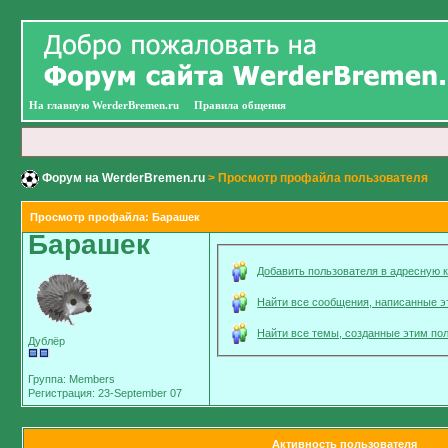
На главную WerderBremen.ru
Правила общения
Форум на WerderBremen.ru
> Просмотр профайла пользователя
Просмотр профайла: Барашек
Барашек
Добавить пользователя в адресную к
Найти все сообщения, написанные 
Найти все темы, созданные этим по
Дублёр
Группа: Members
Регистрация: 23-September 07
Активность пользователя