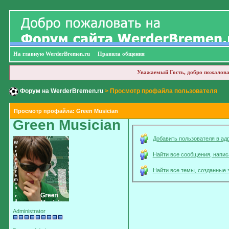
На главную WerderBremen.ru
Правила общения
Уважаемый Гость, добро пожалова
Форум на WerderBremen.ru
> Просмотр профайла пользователя
Просмотр профайла: Green Musician
Green Musician
Добавить пользователя в ад
Найти все сообщения, напи
Найти все темы, созданные 
Administrator