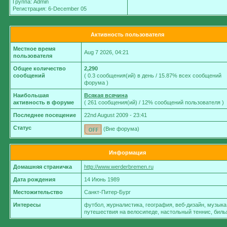
Группа: Admin
Регистрация: 6-December 05
Активность пользователя
Местное время
Aug 7 2026, 04:21
пользователя
Общее количество
2,290
сообщений
( 0.3 сообщения(ий) в день / 15.87% всех сообщений
форума )
Наибольшая
Всякая всячина
активность в форуме
( 261 сообщения(ий) / 12% сообщений пользователя )
Последнее посещение
22nd August 2009 - 23:41
Статус
(Вне форума)
Информация
Домашняя страничка
http://www.werderbremen.ru
Дата рождения
14 Июнь 1989
Местожительство
Санкт-Питер-Бург
Интересы
футбол, журналистика, география, веб-дизайн, музыка
путешествия на велосипеде, настольный теннис, биль