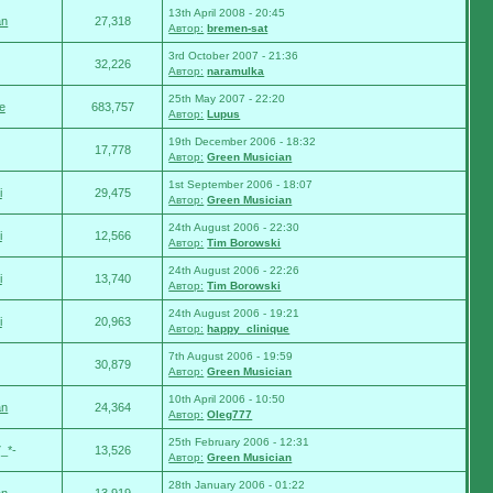
13th April 2008 - 20:45
an
27,318
Автор:
bremen-sat
3rd October 2007 - 21:36
32,226
Автор:
naramulka
25th May 2007 - 22:20
e
683,757
Автор:
Lupus
19th December 2006 - 18:32
17,778
Автор:
Green Musician
1st September 2006 - 18:07
i
29,475
Автор:
Green Musician
24th August 2006 - 22:30
i
12,566
Автор:
Tim Borowski
24th August 2006 - 22:26
i
13,740
Автор:
Tim Borowski
24th August 2006 - 19:21
i
20,963
Автор:
happy_clinique
7th August 2006 - 19:59
30,879
Автор:
Green Musician
10th April 2006 - 10:50
an
24,364
Автор:
Oleg777
25th February 2006 - 12:31
_*-
13,526
Автор:
Green Musician
28th January 2006 - 01:22