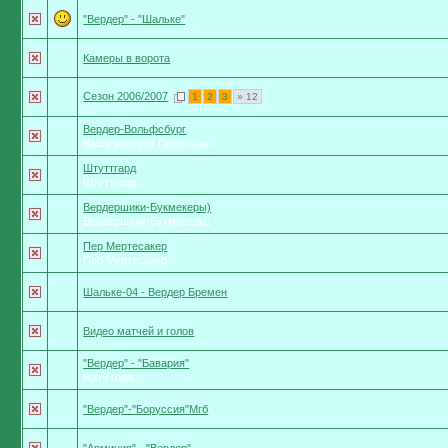
"Вердер" - "Шальке"
Камеры в ворота
Сезон 2006/2007
1
2
3
» 12
Вердер-Вольфсбург
Ваши мнения! Проггнозы!
Штуттгард
Штуттгард
Вердершики-Букмекеры)
Вердершики-Букмекеры)
Пер Мертесакер
Пер Мертесакер
Шальке-04 - Вердер Бремен
Видео матчей и голов
"Вердер" - "Бавария"
матч года
"Вердер"-"Боруссия"Мгб