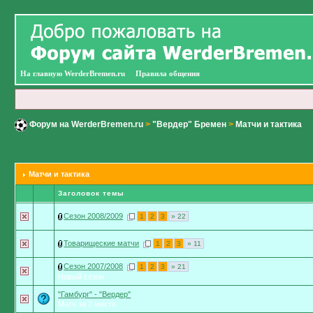
На главную WerderBremen.ru
Правила общения
Форум на WerderBremen.ru
>
"Вердер" Бремен
>
Матчи и тактика
Матчи и тактика
Заголовок темы
Сезон 2008/2009
1
2
3
» 22
Товарищеские матчи
1
2
3
» 11
Сезон 2007/2008
1
2
3
» 21
Новый сезон
"Гамбург" - "Вердер"
Матч за 2 место