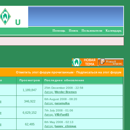
Помощь
Поиск
Пользователи
Календарь
Отметить этот форум прочитанным
·
Подписаться на этот форум
л
Просмотров
Последнее обновление
25th December 2008 - 22:58
1,189,847
Автор:
Werder Bremen
6th August 2008 - 08:20
e
346,922
Автор:
naramulka
7th July 2008 - 01:06
e
6,629,152
Автор:
VfB-Fan85
8th May 2008 - 02:13
e
62,485
Автор:
happy_clinique