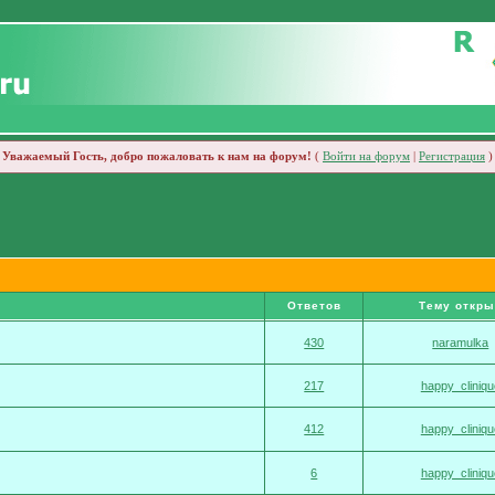
Уважаемый Гость, добро пожаловать к нам на форум!
(
Войти на форум
|
Регистрация
)
Ответов
Тему откры
430
naramulka
217
happy_cliniqu
412
happy_cliniqu
6
happy_cliniqu