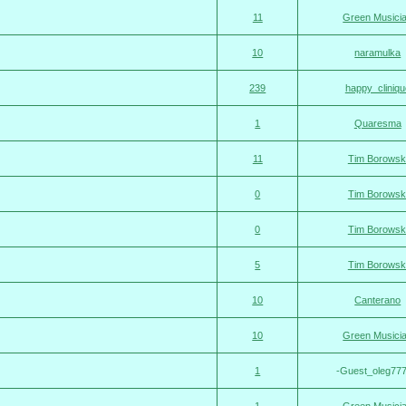
11
Green Musici
10
naramulka
239
happy_cliniqu
1
Quaresma
11
Tim Borowsk
0
Tim Borowsk
0
Tim Borowsk
5
Tim Borowsk
10
Canterano
10
Green Musici
1
-Guest_oleg777