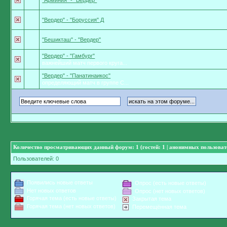
"Арминия" - "Вердер"
"Вердер" - "Боруссия" Д
"Бешикташ" - "Вердер"
"Вердер" - "Гамбург"
важнейший матч первого круга...
"Вердер" - "Панатинаикос"
определяющий матч в группе С...
Количество просматривающих данный форум: 1 (гостей: 1 | анонимных пользовате
Пользователей: 0
Появились новые ответы
Опрос (есть новые ответы)
Нет новых ответов
Опрос (нет новых ответов)
Горячая тема (есть новые ответы)
Закрытая тема
Горячая тема (нет новых ответов)
Перемещённая тема