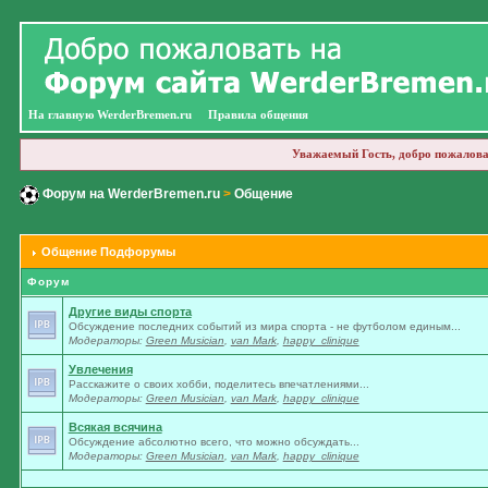
На главную WerderBremen.ru
Правила общения
Уважаемый Гость, добро пожалова
Форум на WerderBremen.ru
>
Общение
Общение Подфорумы
Форум
Другие виды спорта
Обсуждение последних событий из мира спорта - не футболом единым...
Модераторы:
Green Musician
,
van Mark
,
happy_clinique
Увлечения
Расскажите о своих хобби, поделитесь впечатлениями...
Модераторы:
Green Musician
,
van Mark
,
happy_clinique
Всякая всячина
Обсуждение абсолютно всего, что можно обсуждать...
Модераторы:
Green Musician
,
van Mark
,
happy_clinique