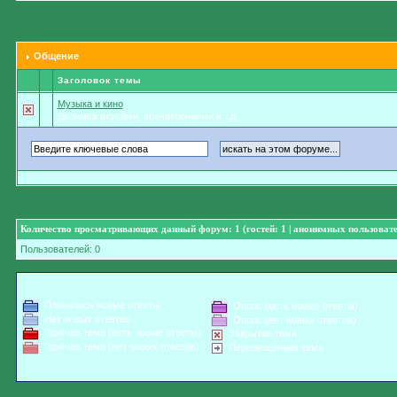
Общение
Заголовок темы
Музыка и кино
Делимся вкусами, впечатлениями и т.д.
Количество просматривающих данный форум: 1 (гостей: 1 | анонимных пользовате
Пользователей: 0
Появились новые ответы
Опрос (есть новые ответы)
Нет новых ответов
Опрос (нет новых ответов)
Горячая тема (есть новые ответы)
Закрытая тема
Горячая тема (нет новых ответов)
Перемещённая тема