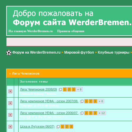
На главную WerderBremen.ru
Правила общения
Форум на WerderBremen.ru
>
Мировой футбол
>
Клубные турниры
Лига Чемпионов
Заголовок темы
Лига Чемпионов 2008/09
1
2
3
» 8
Главный турнир Европы
Лига чемпионов УЕФА - сезон 2007/08.
1
2
3
» 6
"Вердер" в ЛЧ и не только
Лига чемпионов УЕФА - сезон 2006/07.
1
2
3
» 12
"ВЕРДЕР" в ЛЧ УЕФА 2006/07 гг.
Цска в Лч(сезон 06/07)
1
2
3