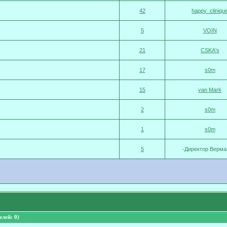
42
happy_cliniqu
5
VOIN
21
CSKA's
17
s0m
15
van Mark
2
s0m
1
s0m
5
-Директор Верма
лей: 0)