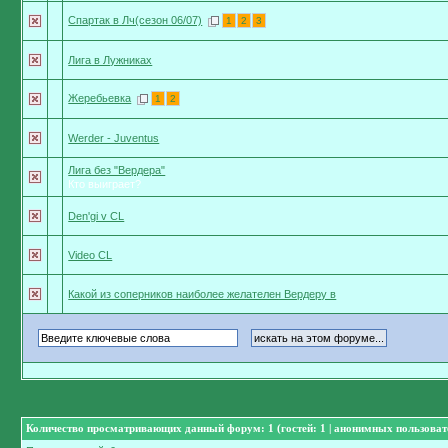
Спартак в Лч(сезон 06/07)
1
2
3
Лига в Лужниках
Жеребьевка
1
2
Werder - Juventus
Лига без "Вердера"
Кто выиграет?
Den'gi v CL
Video CL
Какой из соперников наиболее желателен Вердеру в
Количество просматривающих данный форум: 1 (гостей: 1 | анонимных пользовате