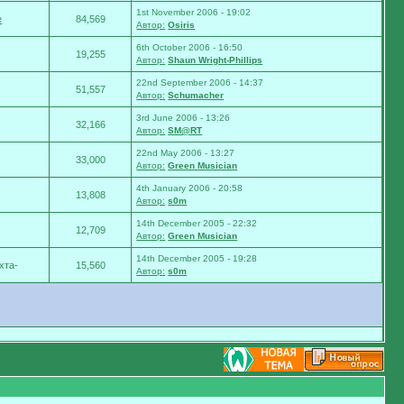
1st November 2006 - 19:02
e
84,569
Автор:
Osiris
6th October 2006 - 16:50
19,255
Автор:
Shaun Wright-Phillips
22nd September 2006 - 14:37
51,557
Автор:
Schumacher
3rd June 2006 - 13:26
32,166
Автор:
SM@RT
22nd May 2006 - 13:27
33,000
Автор:
Green Musician
4th January 2006 - 20:58
13,808
Автор:
s0m
14th December 2005 - 22:32
12,709
Автор:
Green Musician
14th December 2005 - 19:28
хта-
15,560
Автор:
s0m