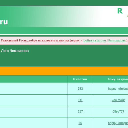
Уважаемый Гость, добро пожаловать к нам на форум!
(
Войти на форум
|
Регистрация
)
>
Лига Чемпионов
Ответов
Тему откры
153
happy_cliniqu
111
van Mark
237
Oleg777
45
happy_cliniqu