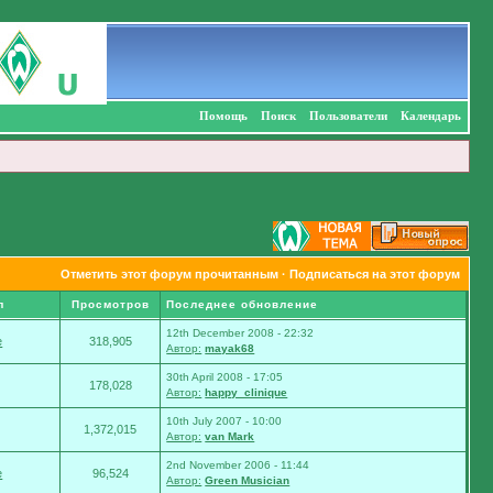
Помощь
Поиск
Пользователи
Календарь
Отметить этот форум прочитанным
·
Подписаться на этот форум
л
Просмотров
Последнее обновление
12th December 2008 - 22:32
e
318,905
Автор:
mayak68
30th April 2008 - 17:05
178,028
Автор:
happy_clinique
10th July 2007 - 10:00
1,372,015
Автор:
van Mark
2nd November 2006 - 11:44
e
96,524
Автор:
Green Musician