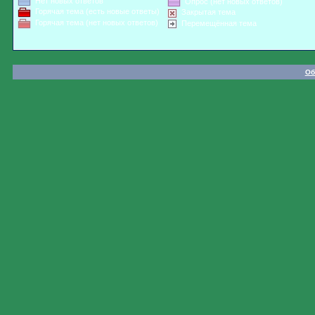
Нет новых ответов
Опрос (нет новых ответов)
Горячая тема (есть новые ответы)
Закрытая тема
Горячая тема (нет новых ответов)
Перемещённая тема
Об