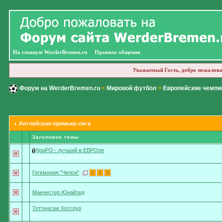
На главную WerderBremen.ru
Правила общения
Уважаемый Гость, добро пожалова
Форум на WerderBremen.ru
>
Мировой футбол
>
Европейские чемпи
Английская премьер-лига
Заголовок темы
КриРО - лучший в ЕВРОпе
Золотой мяч дали 7-ке МЮ
Гегемония "Челси"
1
2
3
Манчестер Юнайтед
Тоттенхэм Хотспур
Ы