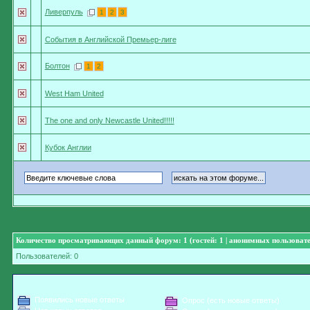
Ливерпуль
1
2
3
События в Английской Премьер-лиге
Болтон
1
2
West Ham United
The one and only Newcastle United!!!!!
Кубок Англии
Количество просматривающих данный форум: 1 (гостей: 1 | анонимных пользовате
Пользователей: 0
Появились новые ответы
Опрос (есть новые ответы)