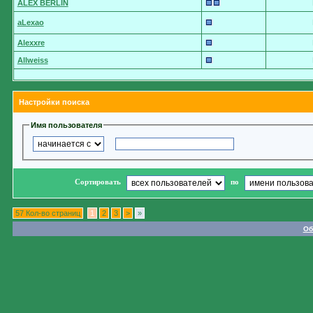
ALEX BERLIN
aLexao
Alexxre
Allweiss
Настройки поиска
Имя пользователя
Сортировать
по
57 Кол-во страниц
1
2
3
>
»
Об