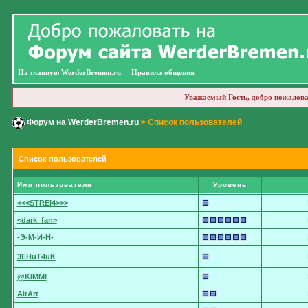
На главную WerderBremen.ru
Правила общения
Уважаемый Гость, добро пожалова
Форум на WerderBremen.ru
> Список пользователей
Список пользователей
Имя пользователя
Уровень
<<<STREI4>>>
<dark_fan>
-Э-М-И-Н-
3EHuT4uK
@KIMMI
AirArt