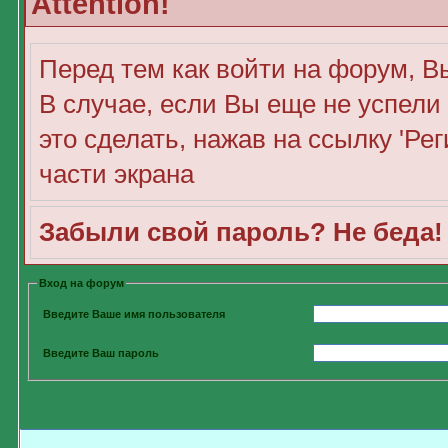
Attention!
Перед тем как войти на форум, В
В случае, если Вы еще не успели
это сделать, нажав на ссылку 'Ре
части экрана
Забыли свой пароль? Не беда
Вход на форум
Введите Ваше имя пользователя
Введите Ваш пароль