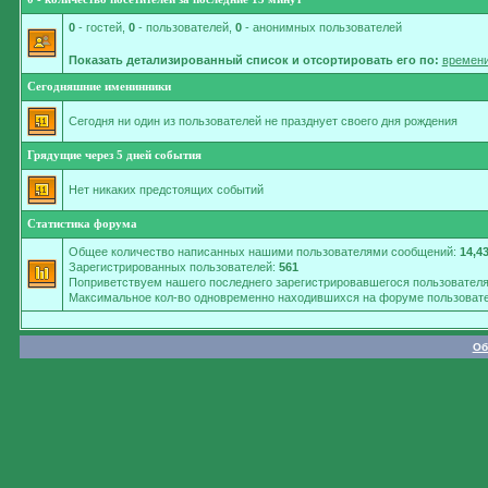
0
- гостей,
0
- пользователей,
0
- анонимных пользователей
Показать детализированный список и отсортировать его по:
времени
Сегодняшние именинники
Сегодня ни один из пользователей не празднует своего дня рождения
Грядущие через 5 дней события
Нет никаких предстоящих событий
Статистика форума
Общее количество написанных нашими пользователями сообщений:
14,4
Зарегистрированных пользователей:
561
Поприветствуем нашего последнего зарегистрировавшегося пользовател
Максимальное кол-во одновременно находившихся на форуме пользовате
Об