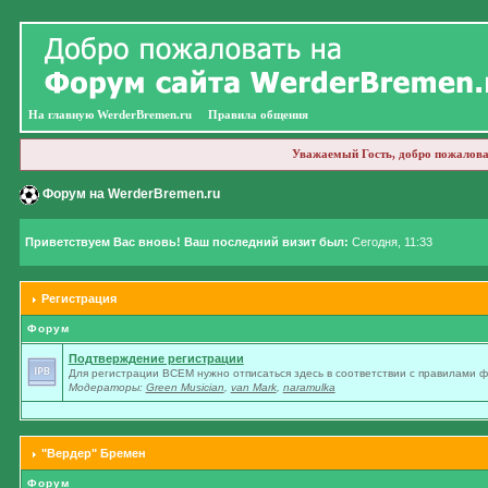
На главную WerderBremen.ru
Правила общения
Уважаемый Гость, добро пожалова
Форум на WerderBremen.ru
Приветствуем Вас вновь! Ваш последний визит был:
Сегодня, 11:33
Регистрация
Форум
Подтверждение регистрации
Для регистрации ВСЕМ нужно отписаться здесь в соответствии с правилами 
Модераторы:
Green Musician
,
van Mark
,
naramulka
"Вердер" Бремен
Форум