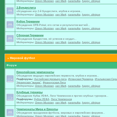
Модераторы:
Green Musician
,
van Mark
,
naramulka
,
happy_clinique
2.Бундеслига
обсуждение игр 2-й Бундеслиги, клубов и игроков...
Модераторы:
Green Musician
,
van Mark
,
naramulka
,
happy_clinique
Кубок Германии
Обсуждение DFB-Pokal, его сетки и результатов матчей...
Модераторы:
Green Musician
,
van Mark
,
naramulka
,
happy_clinique
Сборная Германии
Обсуждение Бундестим, её успехов и неудач...
Модераторы:
Green Musician
,
van Mark
,
naramulka
,
happy_clinique
Мировой футбол
Форум
Европейские чемпионаты
Обсуждение ведущих европейских первенств, клубов и игроков...
Подфорумы:
Английская премьер-лига
,
Испанская Примера
,
Итальянская Сер
Украинская "вышка"
,
Французская Лига
Модераторы:
Green Musician
,
van Mark
,
naramulka
,
happy_clinique
Клубные турниры
Обсуждение Кубка УЕФА, Лиги Чемпионов и прочих клубных турниров...
Подфорумы:
Кубок УЕФА
,
Лига Чемпионов
Модераторы:
Green Musician
,
van Mark
,
naramulka
,
happy_clinique
Чемпионаты Мира и Европы
Обсуждение праздников футбола, мировых и европейских форумов...
Модераторы:
Green Musician
,
van Mark
,
naramulka
,
happy_clinique