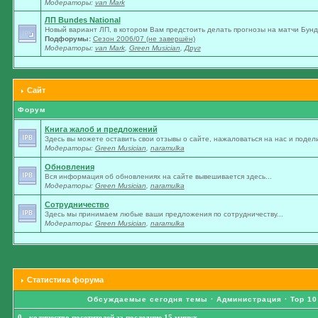
Модераторы:
van Mark
ЛП Bundes National
Новый вариант ЛП, в котором Вам предстоить делать прогнозы на матчи Бунде
Подфорумы:
Сезон 2006/07 (не завершён)
Модераторы:
van Mark
,
Green Musician
,
Друг
Сайт
Форум
Книга жалоб и предложений
Здесь вы можете оставить свои отзывы о сайте, нажаловаться на нас и подели
Модераторы:
Green Musician
,
naramulka
Обновления
Вся информация об обновлениях на сайте вывешивается здесь...
Модераторы:
Green Musician
,
naramulka
Сотрудничество
Здесь мы принимаем любые ваши предложения по сотрудничеству...
Модераторы:
Green Musician
,
naramulka
Статистика форума
Обсуждаемые сегодня темы
·
Администрация
·
Top 10
0 - количество посетителей за последние 15 минут