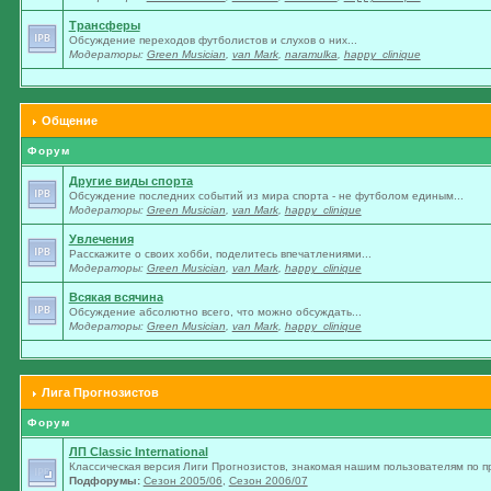
Трансферы
Обсуждение переходов футболистов и слухов о них...
Модераторы:
Green Musician
,
van Mark
,
naramulka
,
happy_clinique
Общение
Форум
Другие виды спорта
Обсуждение последних событий из мира спорта - не футболом единым...
Модераторы:
Green Musician
,
van Mark
,
happy_clinique
Увлечения
Расскажите о своих хобби, поделитесь впечатлениями...
Модераторы:
Green Musician
,
van Mark
,
happy_clinique
Всякая всячина
Обсуждение абсолютно всего, что можно обсуждать...
Модераторы:
Green Musician
,
van Mark
,
happy_clinique
Лига Прогнозистов
Форум
ЛП Classic International
Классическая версия Лиги Прогнозистов, знакомая нашим пользователям по п
Подфорумы:
Сезон 2005/06
,
Сезон 2006/07