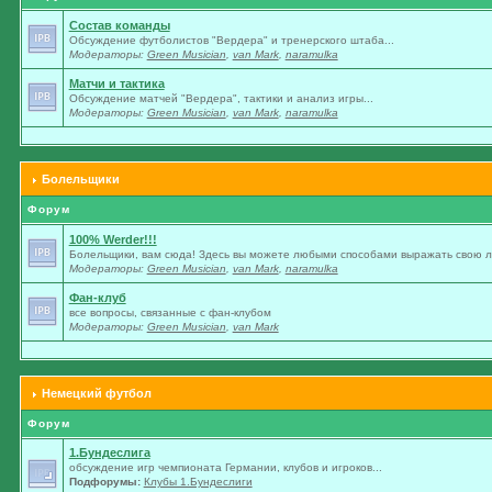
Состав команды
Обсуждение футболистов "Вердера" и тренерского штаба...
Модераторы:
Green Musician
,
van Mark
,
naramulka
Матчи и тактика
Обсуждение матчей "Вердера", тактики и анализ игры...
Модераторы:
Green Musician
,
van Mark
,
naramulka
Болельщики
Форум
100% Werder!!!
Болельщики, вам сюда! Здесь вы можете любыми способами выражать свою лю
Модераторы:
Green Musician
,
van Mark
,
naramulka
Фан-клуб
все вопросы, связанные с фан-клубом
Модераторы:
Green Musician
,
van Mark
Немецкий футбол
Форум
1.Бундеслига
обсуждение игр чемпионата Германии, клубов и игроков...
Подфорумы:
Клубы 1.Бундеслиги