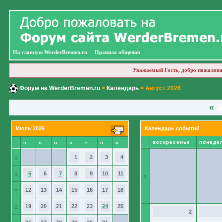
На главную WerderBremen.ru
Правила общения
Уважаемый Гость, добро пожалова
Форум на WerderBremen.ru
>
Календарь
> Август 2026
«
А
Июль 2026
Календарь событий
воскресенье
понеде
в
п
в
с
ч
п
с
»
1
2
3
4
»
5
6
7
8
9
10
11
»
»
12
13
14
15
16
17
18
»
19
20
21
22
23
24
25
2