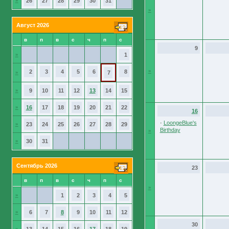
»
26
27
28
29
30
31
»
Август 2026
в
п
в
с
ч
п
с
9
»
1
»
2
3
4
5
6
8
»
7
»
9
10
11
12
13
14
15
»
16
17
18
19
20
21
22
16
·
LoongeBlue's
»
23
24
25
26
27
28
29
Birthday
»
»
30
31
Сентябрь 2026
23
в
п
в
с
ч
п
с
»
»
1
2
3
4
5
»
6
7
8
9
10
11
12
30
»