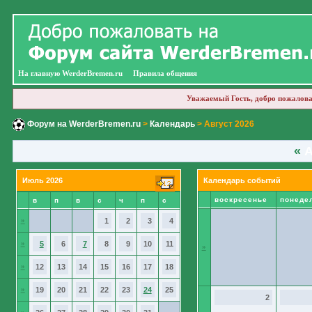
На главную WerderBremen.ru
Правила общения
Уважаемый Гость, добро пожалова
Форум на WerderBremen.ru
>
Календарь
> Август 2026
«
А
Июль 2026
Календарь событий
воскресенье
понеде
в
п
в
с
ч
п
с
»
1
2
3
4
»
5
6
7
8
9
10
11
»
»
12
13
14
15
16
17
18
»
19
20
21
22
23
24
25
2