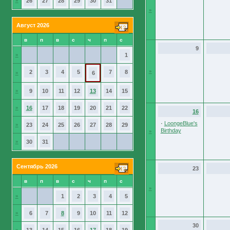
»
26
27
28
29
30
31
»
Август 2026
в
п
в
с
ч
п
с
9
»
1
»
2
3
4
5
7
8
»
6
»
9
10
11
12
13
14
15
»
16
17
18
19
20
21
22
16
·
LoongeBlue's
»
23
24
25
26
27
28
29
Birthday
»
»
30
31
Сентябрь 2026
23
в
п
в
с
ч
п
с
»
»
1
2
3
4
5
»
6
7
8
9
10
11
12
30
»