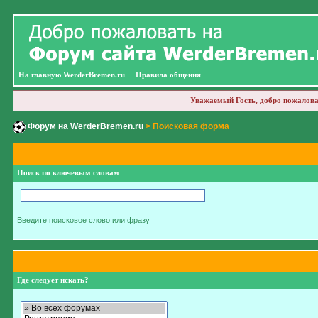
На главную WerderBremen.ru
Правила общения
Уважаемый Гость, добро пожалова
Форум на WerderBremen.ru
> Поисковая форма
Поиск по ключевым словам
Введите поисковое слово или фразу
Где следует искать?