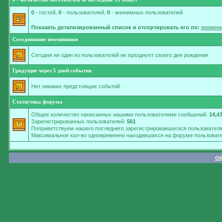
0
- гостей,
0
- пользователей,
0
- анонимных пользователей
Показать детализированный список и отсортировать его по:
времени
Сегодняшние именинники
Сегодня ни один из пользователей не празднует своего дня рождения
Грядущие через 5 дней события
Нет никаких предстоящих событий
Статистика форума
Общее количество написанных нашими пользователями сообщений:
14,4
Зарегистрированных пользователей:
561
Поприветствуем нашего последнего зарегистрировавшегося пользовател
Максимальное кол-во одновременно находившихся на форуме пользовате
Об