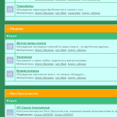
Трансферы
Обсуждение переходов футболистов и слухов о них...
Модераторы:
Green Musician
,
van Mark
,
naramulka
,
happy_clinique
Общение
Форум
Другие виды спорта
Обсуждение последних событий из мира спорта - не футболом единым...
Модераторы:
Green Musician
,
van Mark
,
happy_clinique
Увлечения
Расскажите о своих хобби, поделитесь впечатлениями...
Модераторы:
Green Musician
,
van Mark
,
happy_clinique
Всякая всячина
Обсуждение абсолютно всего, что можно обсуждать...
Модераторы:
Green Musician
,
van Mark
,
happy_clinique
Лига Прогнозистов
Форум
ЛП Classic International
Классическая версия Лиги Прогнозистов, знакомая нашим пользователям по п
Подфорумы:
Сезон 2005/06
,
Сезон 2006/07