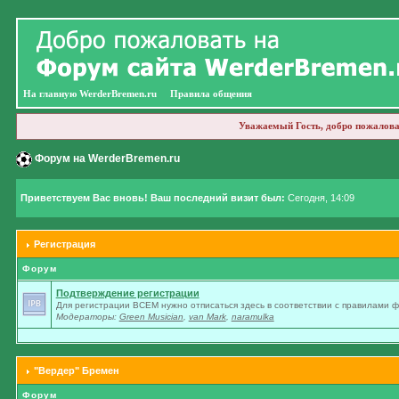
На главную WerderBremen.ru
Правила общения
Уважаемый Гость, добро пожалова
Форум на WerderBremen.ru
Приветствуем Вас вновь! Ваш последний визит был:
Сегодня, 14:09
Регистрация
Форум
Подтверждение регистрации
Для регистрации ВСЕМ нужно отписаться здесь в соответствии с правилами 
Модераторы:
Green Musician
,
van Mark
,
naramulka
"Вердер" Бремен
Форум