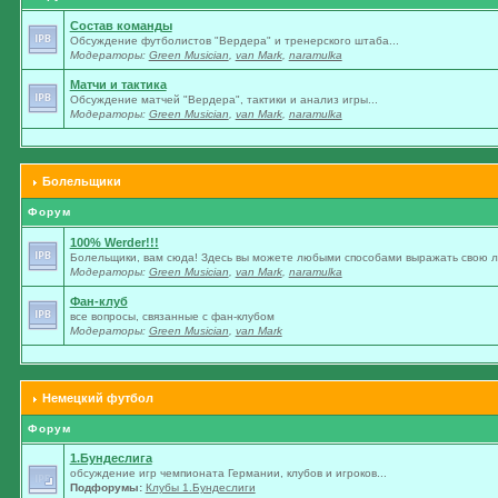
Состав команды
Обсуждение футболистов "Вердера" и тренерского штаба...
Модераторы:
Green Musician
,
van Mark
,
naramulka
Матчи и тактика
Обсуждение матчей "Вердера", тактики и анализ игры...
Модераторы:
Green Musician
,
van Mark
,
naramulka
Болельщики
Форум
100% Werder!!!
Болельщики, вам сюда! Здесь вы можете любыми способами выражать свою лю
Модераторы:
Green Musician
,
van Mark
,
naramulka
Фан-клуб
все вопросы, связанные с фан-клубом
Модераторы:
Green Musician
,
van Mark
Немецкий футбол
Форум
1.Бундеслига
обсуждение игр чемпионата Германии, клубов и игроков...
Подфорумы:
Клубы 1.Бундеслиги