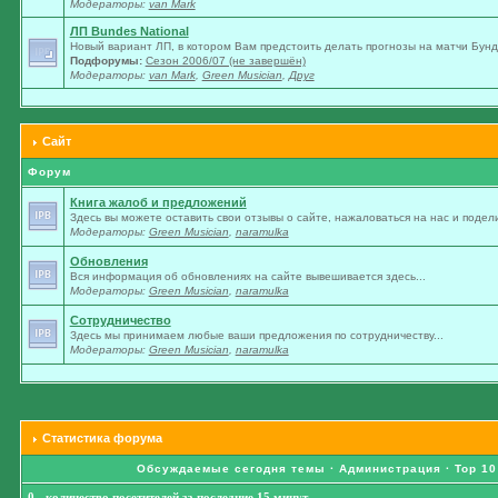
Модераторы:
van Mark
ЛП Bundes National
Новый вариант ЛП, в котором Вам предстоить делать прогнозы на матчи Бунде
Подфорумы:
Сезон 2006/07 (не завершён)
Модераторы:
van Mark
,
Green Musician
,
Друг
Сайт
Форум
Книга жалоб и предложений
Здесь вы можете оставить свои отзывы о сайте, нажаловаться на нас и подели
Модераторы:
Green Musician
,
naramulka
Обновления
Вся информация об обновлениях на сайте вывешивается здесь...
Модераторы:
Green Musician
,
naramulka
Сотрудничество
Здесь мы принимаем любые ваши предложения по сотрудничеству...
Модераторы:
Green Musician
,
naramulka
Статистика форума
Обсуждаемые сегодня темы
·
Администрация
·
Top 10
0 - количество посетителей за последние 15 минут