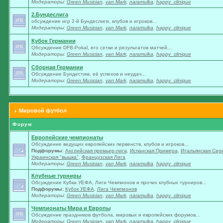
Модераторы:
Green Musician
,
van Mark
,
naramulka
,
happy_clinique
2.Бундеслига
обсуждение игр 2-й Бундеслиги, клубов и игроков...
Модераторы:
Green Musician
,
van Mark
,
naramulka
,
happy_clinique
Кубок Германии
Обсуждение DFB-Pokal, его сетки и результатов матчей...
Модераторы:
Green Musician
,
van Mark
,
naramulka
,
happy_clinique
Сборная Германии
Обсуждение Бундестим, её успехов и неудач...
Модераторы:
Green Musician
,
van Mark
,
naramulka
,
happy_clinique
Мировой футбол
Форум
Европейские чемпионаты
Обсуждение ведущих европейских первенств, клубов и игроков...
Подфорумы:
Английская премьер-лига
,
Испанская Примера
,
Итальянская Сер
Украинская "вышка"
,
Французская Лига
Модераторы:
Green Musician
,
van Mark
,
naramulka
,
happy_clinique
Клубные турниры
Обсуждение Кубка УЕФА, Лиги Чемпионов и прочих клубных турниров...
Подфорумы:
Кубок УЕФА
,
Лига Чемпионов
Модераторы:
Green Musician
,
van Mark
,
naramulka
,
happy_clinique
Чемпионаты Мира и Европы
Обсуждение праздников футбола, мировых и европейских форумов...
Модераторы:
Green Musician
,
van Mark
,
naramulka
,
happy_clinique