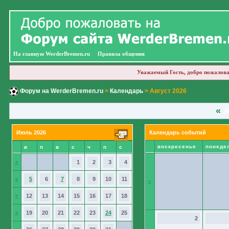
На главную WerderBremen.ru
Правила общения
Уважаемый Гость, добро пожалова
Форум на WerderBremen.ru
>
Календарь
> Август 2026
«
А
Июль 2026
Календарь событий
воскресенье
понеде
в
п
в
с
ч
п
с
»
1
2
3
4
»
5
6
7
8
9
10
11
»
»
12
13
14
15
16
17
18
»
19
20
21
22
23
24
25
2