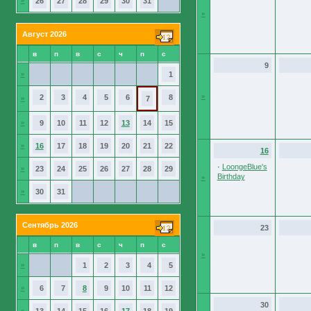
»
26
27
28
29
30
31
»
Август 2026
в
п
в
с
ч
п
с
9
»
1
»
2
3
4
5
6
8
»
7
»
9
10
11
12
13
14
15
»
16
17
18
19
20
21
22
16
·
LoongeBlue's
»
23
24
25
26
27
28
29
Birthday
»
»
30
31
Сентябрь 2026
23
в
п
в
с
ч
п
с
»
»
1
2
3
4
5
»
6
7
8
9
10
11
12
30
»