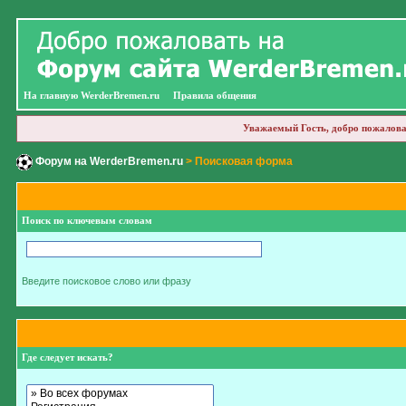
На главную WerderBremen.ru
Правила общения
Уважаемый Гость, добро пожалова
Форум на WerderBremen.ru
> Поисковая форма
Поиск по ключевым словам
Введите поисковое слово или фразу
Где следует искать?