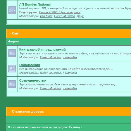
ЛП Bundes National
Новый вариант ЛП, в котором Вам предстоить делать прогнозы на матчи Бунд
Подфорумы:
Сезон 2006/07 (не завершён)
Модераторы:
van Mark
,
Green Musician
,
Друг
Сайт
Форум
Книга жалоб и предложений
Здесь вы можете оставить свои отзывы о сайте, нажаловаться на нас и подели
Модераторы:
Green Musician
,
naramulka
Обновления
Вся информация об обновлениях на сайте вывешивается здесь...
Модераторы:
Green Musician
,
naramulka
Сотрудничество
Здесь мы принимаем любые ваши предложения по сотрудничеству...
Модераторы:
Green Musician
,
naramulka
Статистика форума
0 - количество посетителей за последние 15 минут