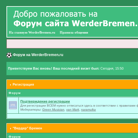
На главную WerderBremen.ru
Правила общения
Форум на WerderBremen.ru
Приветствуем Вас вновь! Ваш последний визит был:
Сегодня, 15:50
Регистрация
Форум
Подтверждение регистрации
Для регистрации ВСЕМ нужно отписаться здесь в соответствии с правилами
Модераторы:
Green Musician
,
van Mark
,
naramulka
"Вердер" Бремен
Форум