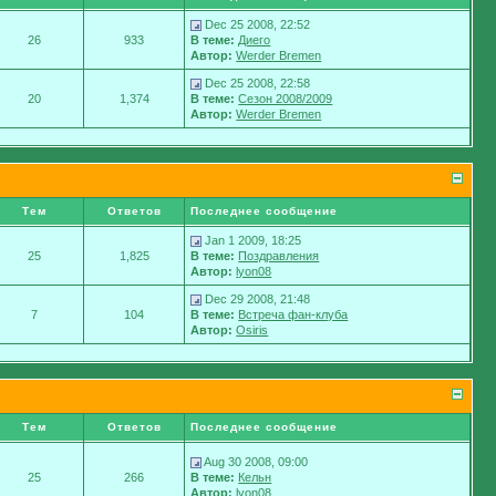
Dec 25 2008, 22:52
26
933
В теме:
Диего
Автор:
Werder Bremen
Dec 25 2008, 22:58
20
1,374
В теме:
Сезон 2008/2009
Автор:
Werder Bremen
Тем
Ответов
Последнее сообщение
Jan 1 2009, 18:25
25
1,825
В теме:
Поздравления
Автор:
lyon08
Dec 29 2008, 21:48
7
104
В теме:
Встреча фан-клуба
Автор:
Osiris
Тем
Ответов
Последнее сообщение
Aug 30 2008, 09:00
25
266
В теме:
Кельн
Автор:
lyon08