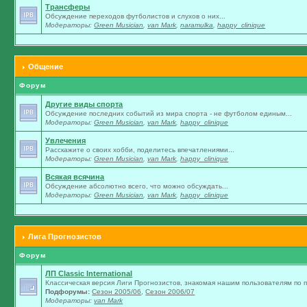
Трансферы
Обсуждение переходов футболистов и слухов о них...
Модераторы:
Green Musician
,
van Mark
,
naramulka
,
happy_clinique
Общение
Форум
Другие виды спорта
Обсуждение последних событий из мира спорта - не футболом единым...
Модераторы:
Green Musician
,
van Mark
,
happy_clinique
Увлечения
Расскажите о своих хобби, поделитесь впечатлениями...
Модераторы:
Green Musician
,
van Mark
,
happy_clinique
Всякая всячина
Обсуждение абсолютно всего, что можно обсуждать...
Модераторы:
Green Musician
,
van Mark
,
happy_clinique
Лига Прогнозистов
Форум
ЛП Classic International
Классическая версия Лиги Прогнозистов, знакомая нашим пользователям по п
Подфорумы:
Сезон 2005/06
,
Сезон 2006/07
Модераторы:
van Mark