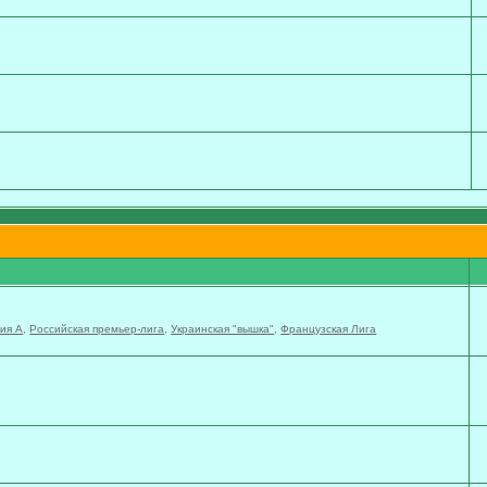
ия А
,
Российская премьер-лига
,
Украинская "вышка"
,
Французская Лига