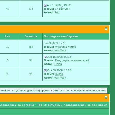
Apr 18 2008, 19:52
42
473
В теме:
17-ый тур!!!
Автор:
Fric
Тем
Ответов
Последнее сообщение
Jan 3 2009, 17:19
10
466
В теме:
Protected Forum
Автор:
van Mark
Jun 16 2008, 02:13
5
94
В теме:
Репутация пользователей
Автор:
Osiris
Oct 30 2008, 10:28
4
296
В теме:
Видео
Автор:
van Mark
 cookies, созданные данным форумом
·
Пометить все сообщения прочитанными
ьзователей за сегодня
·
Top 10 активных пользователей за всё время