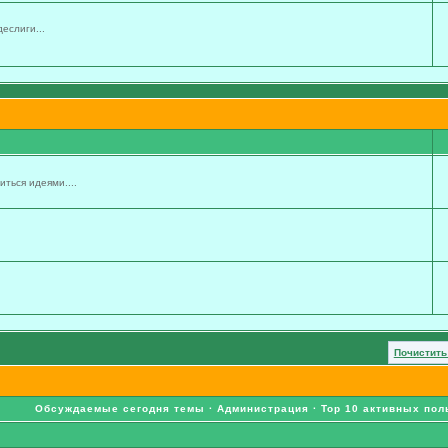
еслиги...
ться идеями....
Почистить
Обсуждаемые сегодня темы
·
Администрация
·
Top 10 активных пол