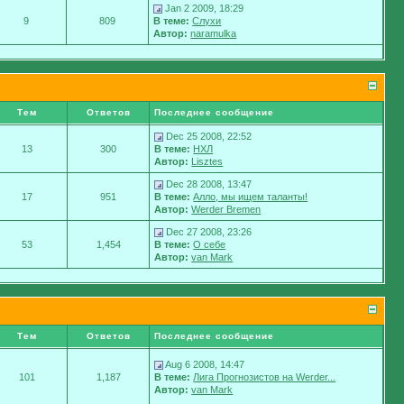
Jan 2 2009, 18:29
9
809
В теме:
Слухи
Автор:
naramulka
Тем
Ответов
Последнее сообщение
Dec 25 2008, 22:52
13
300
В теме:
НХЛ
Автор:
Lisztes
Dec 28 2008, 13:47
17
951
В теме:
Алло, мы ищем таланты!
Автор:
Werder Bremen
Dec 27 2008, 23:26
53
1,454
В теме:
О себе
Автор:
van Mark
Тем
Ответов
Последнее сообщение
Aug 6 2008, 14:47
101
1,187
В теме:
Лига Прогнозистов на Werder...
Автор:
van Mark