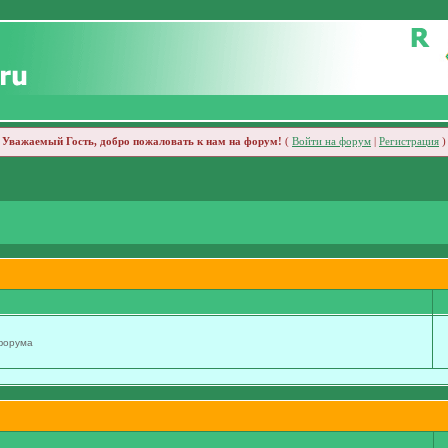
Уважаемый Гость, добро пожаловать к нам на форум!
(
Войти на форум
|
Регистрация
)
 форума