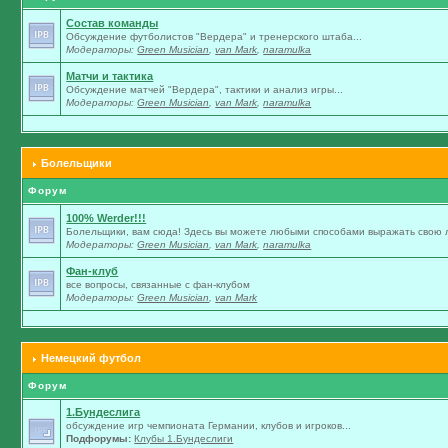
Состав команды
Обсуждение футболистов "Вердера" и тренерского штаба...
Модераторы:
Green Musician
,
van Mark
,
naramulka
Матчи и тактика
Обсуждение матчей "Вердера", тактики и анализ игры...
Модераторы:
Green Musician
,
van Mark
,
naramulka
Болельщики
Форум
100% Werder!!!
Болельщики, вам сюда! Здесь вы можете любыми способами выражать свою л
Модераторы:
Green Musician
,
van Mark
,
naramulka
Фан-клуб
все вопросы, связанные с фан-клубом
Модераторы:
Green Musician
,
van Mark
Немецкий футбол
Форум
1.Бундеслига
обсуждение игр чемпионата Германии, клубов и игроков...
Подфорумы:
Клубы 1.Бундеслиги