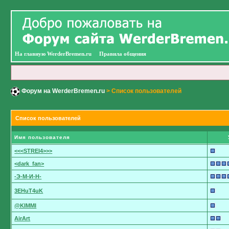
На главную WerderBremen.ru
Правила общения
Форум на WerderBremen.ru
> Список пользователей
Список пользователей
Имя пользователя
<<<STREI4>>>
<dark_fan>
-Э-М-И-Н-
3EHuT4uK
@KIMMI
AirArt