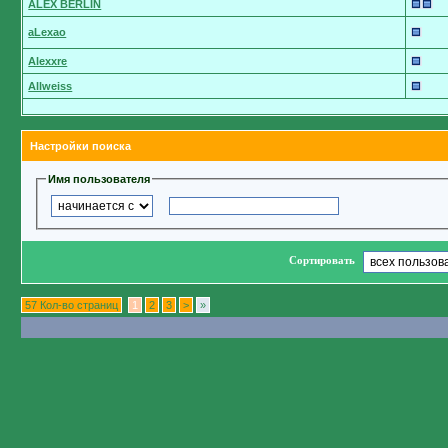
ALEX BERLIN
aLexao
Alexxre
Allweiss
Настройки поиска
Имя пользователя
Сортировать
57 Кол-во страниц
1
2
3
>
»