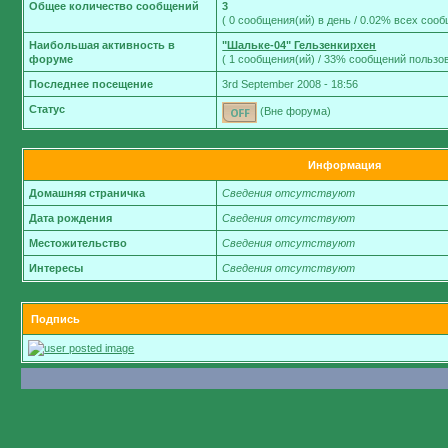
Общее количество сообщений
3
( 0 сообщения(ий) в день / 0.02% всех соо
Наибольшая активность в
"Шальке-04" Гельзенкирхен
форуме
( 1 сообщения(ий) / 33% сообщений пользов
Последнее посещение
3rd September 2008 - 18:56
Статус
(Вне форума)
Информация
Домашняя страничка
Сведения отсутствуют
Дата рождения
Сведения отсутствуют
Местожительство
Сведения отсутствуют
Интересы
Сведения отсутствуют
Подпись