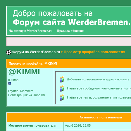
На главную WerderBremen.ru
Правила общения
Форум на WerderBremen.ru
> Просмотр профайла пользователя
Просмотр профайла: @KIMMI
@KIMMI
Добавить пользователя в адресную книгу
Юниор
Найти все сообщения, написанные этим 
Группа: Members
Регистрация: 24-June 08
Найти все темы, созданные этим пользов
Активность пользователя
Местное время пользователя
Aug 6 2026, 23:05