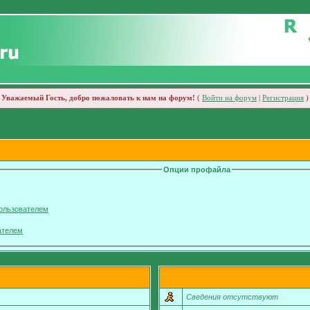
Уважаемый Гость, добро пожаловать к нам на форум!
(
Войти на форум
|
Регистрация
)
Опции профайла
пользователем
ателем
Сведения отсутствуют