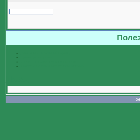
Поле
Восстановить забытый пароль
Пройти регистрацию
Изучить справочную информацию
Связаться с администратором форума
Назад
Об