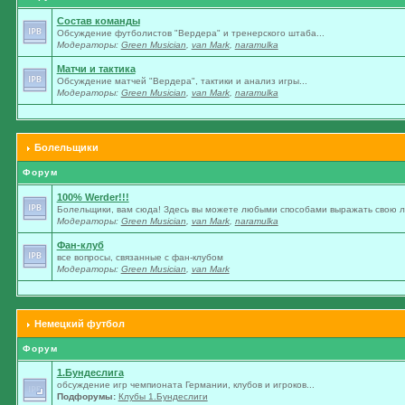
Состав команды
Обсуждение футболистов "Вердера" и тренерского штаба...
Модераторы:
Green Musician
,
van Mark
,
naramulka
Матчи и тактика
Обсуждение матчей "Вердера", тактики и анализ игры...
Модераторы:
Green Musician
,
van Mark
,
naramulka
Болельщики
Форум
100% Werder!!!
Болельщики, вам сюда! Здесь вы можете любыми способами выражать свою лю
Модераторы:
Green Musician
,
van Mark
,
naramulka
Фан-клуб
все вопросы, связанные с фан-клубом
Модераторы:
Green Musician
,
van Mark
Немецкий футбол
Форум
1.Бундеслига
обсуждение игр чемпионата Германии, клубов и игроков...
Подфорумы:
Клубы 1.Бундеслиги