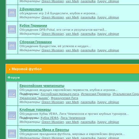
Модераторы:
Green Musician
,
van Mark
,
naramulka
,
happy_clinique
2.Бундеслига
обсуждение игр 2-й Бундеслиги, клубов и игроков...
Модераторы:
Green Musician
,
van Mark
,
naramulka
,
happy_clinique
Кубок Германии
Обсуждение DFB-Pokal, его сетки и результатов матчей...
Модераторы:
Green Musician
,
van Mark
,
naramulka
,
happy_clinique
Сборная Германии
Обсуждение Бундестим, её успехов и неудач...
Модераторы:
Green Musician
,
van Mark
,
naramulka
,
happy_clinique
Мировой футбол
Форум
Европейские чемпионаты
Обсуждение ведущих европейских первенств, клубов и игроков...
Подфорумы:
Английская премьер-лига
,
Испанская Примера
,
Итальянская Сер
Украинская "вышка"
,
Французская Лига
Модераторы:
Green Musician
,
van Mark
,
naramulka
,
happy_clinique
Клубные турниры
Обсуждение Кубка УЕФА, Лиги Чемпионов и прочих клубных турниров...
Подфорумы:
Кубок УЕФА
,
Лига Чемпионов
Модераторы:
Green Musician
,
van Mark
,
naramulka
,
happy_clinique
Чемпионаты Мира и Европы
Обсуждение праздников футбола, мировых и европейских форумов...
Модераторы:
Green Musician
,
van Mark
,
naramulka
,
happy_clinique