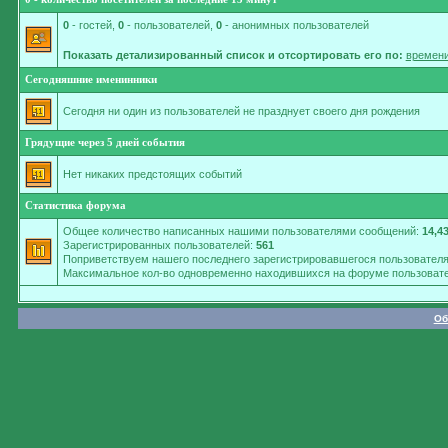
0
- гостей,
0
- пользователей,
0
- анонимных пользователей
Показать детализированный список и отсортировать его по:
времени
Сегодняшние именинники
Сегодня ни один из пользователей не празднует своего дня рождения
Грядущие через 5 дней события
Нет никаких предстоящих событий
Статистика форума
Общее количество написанных нашими пользователями сообщений:
14,4
Зарегистрированных пользователей:
561
Поприветствуем нашего последнего зарегистрировавшегося пользовател
Максимальное кол-во одновременно находившихся на форуме пользовате
Об