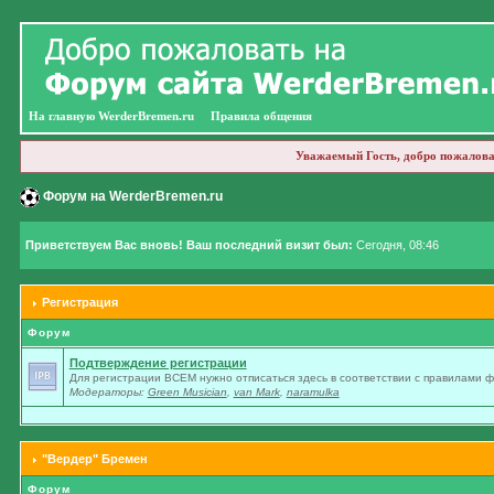
На главную WerderBremen.ru
Правила общения
Уважаемый Гость, добро пожалова
Форум на WerderBremen.ru
Приветствуем Вас вновь! Ваш последний визит был:
Сегодня, 08:46
Регистрация
Форум
Подтверждение регистрации
Для регистрации ВСЕМ нужно отписаться здесь в соответствии с правилами 
Модераторы:
Green Musician
,
van Mark
,
naramulka
"Вердер" Бремен
Форум