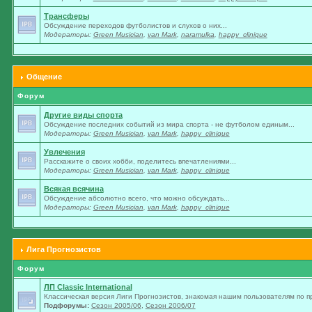
Трансферы
Обсуждение переходов футболистов и слухов о них...
Модераторы:
Green Musician
,
van Mark
,
naramulka
,
happy_clinique
Общение
Форум
Другие виды спорта
Обсуждение последних событий из мира спорта - не футболом единым...
Модераторы:
Green Musician
,
van Mark
,
happy_clinique
Увлечения
Расскажите о своих хобби, поделитесь впечатлениями...
Модераторы:
Green Musician
,
van Mark
,
happy_clinique
Всякая всячина
Обсуждение абсолютно всего, что можно обсуждать...
Модераторы:
Green Musician
,
van Mark
,
happy_clinique
Лига Прогнозистов
Форум
ЛП Classic International
Классическая версия Лиги Прогнозистов, знакомая нашим пользователям по п
Подфорумы:
Сезон 2005/06
,
Сезон 2006/07