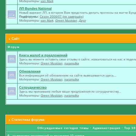
Модераторы:
van Mark
ЛП Bundes National
Новый вариант ЛП, в котором Вам предстоить делать прогнозы на матчи Бунде
Подфорумы:
Сезон 2006/07 (не завершён)
Модераторы:
van Mark
,
Green Musician
,
Друг
Сайт
Форум
Книга жалоб и предложений
Здесь вы можете оставить свои отзывы о сайте, нажаловаться на нас и подели
Модераторы:
Green Musician
,
naramulka
Обновления
Вся информация об обновлениях на сайте вывешивается здесь...
Модераторы:
Green Musician
,
naramulka
Сотрудничество
Здесь мы принимаем любые ваши предложения по сотрудничеству...
Модераторы:
Green Musician
,
naramulka
Статистика форума
Обсуждаемые сегодня темы
·
Администрация
·
Top 10
0 - количество посетителей за последние 15 минут