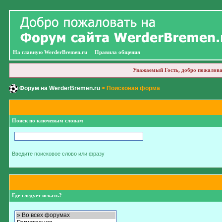
На главную WerderBremen.ru
Правила общения
Уважаемый Гость, добро пожалова
Форум на WerderBremen.ru
> Поисковая форма
Поиск по ключевым словам
Введите поисковое слово или фразу
Где следует искать?