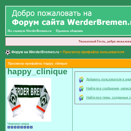
На главную WerderBremen.ru
Правила общения
Уважаемый Гость, добро пожалова
Форум на WerderBremen.ru
> Просмотр профайла пользователя
Просмотр профайла: happy_clinique
happy_clinique
Добавить пользователя в адр
Найти все сообщения, напис
Найти все темы, созданные 
Чемпион мира