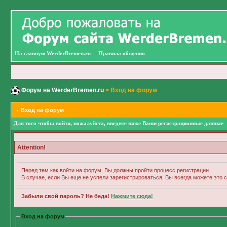
На главную WerderBremen.ru
Правила общения
Форум на WerderBremen.ru
> Вход на форум
Вход на форум
Для того чтобы войти, пожалуйста, введите ниже Ваши регистрационные данные
Attention!
Перед тем как войти на форум, Вы должны пройти процесс регистрации.
В случае, если Вы еще не успели зарегистрироваться, Вы всегда можете это с
Забыли свой пароль? Не беда!
Нажмите сюда!
Вход на форум