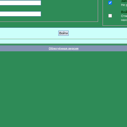
Зап
Не 
Вой
Отм
нах
Облегчённая версия