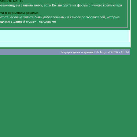
омнить меня?
рекомендуем ставить галку, если Вы заходите на форум с чужого компьютера
ти в скрытном режиме
етьте, если не хотите быть добавленными в список пользователей, которые
одятся в данный момент на форуме
Текущая дата и время: 8th August 2026 - 18:14