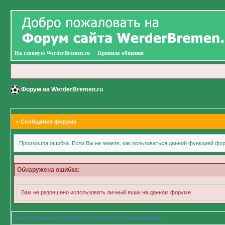
На главную WerderBremen.ru
Правила общения
Форум на WerderBremen.ru
Сообщение форума
Произошла ошибка. Если Вы не знаете, как пользоваться данной функцией фор
Обнаружена ошибка:
Вам не разрешено использовать личный ящик на данном форуме
Вы не вошли на форум, сделать это можно ниже