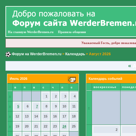
На главную WerderBremen.ru
Правила общения
Уважаемый Гость, добро пожалова
Форум на WerderBremen.ru
>
Календарь
> Август 2026
«
А
Июль 2026
Календарь событий
воскресенье
понеде
в
п
в
с
ч
п
с
»
1
2
3
4
»
5
6
7
8
9
10
11
»
»
12
13
14
15
16
17
18
»
19
20
21
22
23
24
25
2