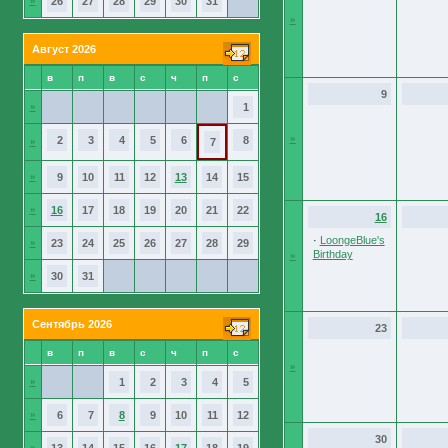
»
26
27
28
29
30
31
»
Август 2026
в
п
в
с
ч
п
с
9
»
1
»
2
3
4
5
6
8
»
7
»
9
10
11
12
13
14
15
»
16
17
18
19
20
21
22
16
·
LoongeBlue's
»
23
24
25
26
27
28
29
Birthday
»
»
30
31
Сентябрь 2026
23
в
п
в
с
ч
п
с
»
»
1
2
3
4
5
»
6
7
8
9
10
11
12
30
»